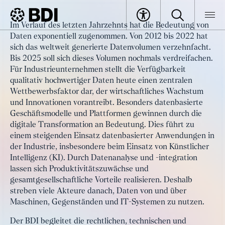
Artikel
Im Verlauf des letzten Jahrzehnts hat die Bedeutung von
Datenwirtschaft als Katalysator
Daten exponentiell zugenommen. Von 2012 bis 2022 hat
BDI
Artikel
industrieller Innovation
sich das weltweit generierte Datenvolumen verzehnfacht.
Bis 2025 soll sich dieses Volumen nochmals verdreifachen.
Für Industrieunternehmen stellt die Verfügbarkeit
qualitativ hochwertiger Daten heute einen zentralen
Wettbewerbsfaktor dar, der wirtschaftliches Wachstum
und Innovationen vorantreibt. Besonders datenbasierte
Geschäftsmodelle und Plattformen gewinnen durch die
digitale Transformation an Bedeutung. Dies führt zu
einem steigenden Einsatz datenbasierter Anwendungen in
der Industrie, insbesondere beim Einsatz von Künstlicher
Intelligenz (KI). Durch Datenanalyse und -integration
lassen sich Produktivitätszuwächse und
gesamtgesellschaftliche Vorteile realisieren. Deshalb
streben viele Akteure danach, Daten von und über
Maschinen, Gegenständen und IT-Systemen zu nutzen.
Der BDI begleitet die rechtlichen, technischen und