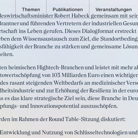
Themen
Publikationen
Veranstaltungen
swirtschaftsminister Robert Habeck gemeinsam mit sein
ustrie als Zukunftsbranche mit enor
Brantner und führenden Vertretern der industriellen Gesu
- und Innovationspotenzial
schaft ins Leben gerufen. Dieses Dialogformat erstreckt 
neben dem Wissensaustausch zum Ziel, die Standortbedin
sfähigkeit der Branche zu stärken und gemeinsame Lösun
eiten.
en heimischen Hightech-Branchen und leistet mit mehr als
ttowertschöpfung von 103 Milliarden Euro einen wichtigen
 des rasant steigenden Weltbedarfs an medizinischer Ve
eitsindustrie und zur Erhöhung der Resilienz in der eur
s das klare strategische Ziel sein, diese Branche in Deut
pfungs- und Innovationspotential auszuschöpfen.
en im Rahmen der Round Table-Sitzung diskutiert:
 Entwicklung und Nutzung von Schlüsseltechnologien und