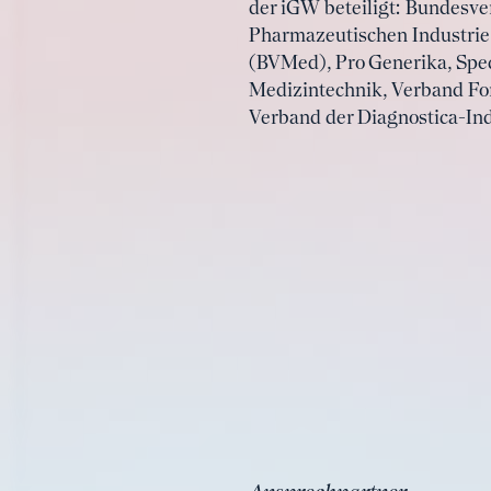
der iGW beteiligt: Bundesve
Pharmazeutischen Industrie
(BVMed), Pro Generika, Spec
Medizintechnik, Verband For
Verband der Diagnostica-Ind