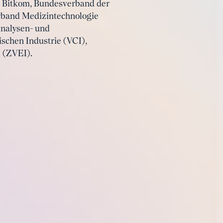
, Bitkom, Bundesverband der
rband Medizintechnologie
Analysen- und
schen Industrie (VCI),
e (ZVEI).