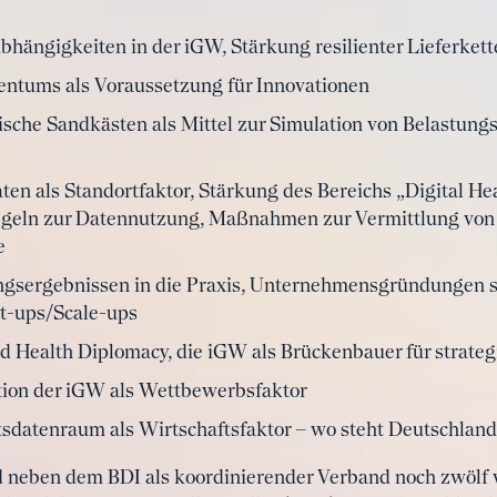
bhängigkeiten in der iGW, Stärkung resilienter Lieferkett
gentums als Voraussetzung für Innovationen
ische Sandkästen als Mittel zur Simulation von Belastungs
n als Standortfaktor, Stärkung des Bereichs „Digital Hea
egeln zur Datennutzung, Maßnahmen zur Vermittlung von „
e
ungsergebnissen in die Praxis, Unternehmensgründungen
t-ups/Scale-ups
d Health Diplomacy, die iGW als Brückenbauer für strateg
ion der iGW als Wettbewerbsfaktor
sdatenraum als Wirtschaftsfaktor – wo steht Deutschland
 neben dem BDI als koordinierender Verband noch zwölf 