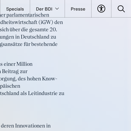
Specials
Der BDI
Presse
er parlamentarischen
mem
ndheitswirtschaft (iGW) den
sich über die gesamte 20.
gungen in Deutschland zu
gsansätze für bestehende
 einer Million
 Beitrag zur
rsorgung, des hohen Know-
opäischen
schland als Leitindustrie zu
 deren Innovationen in