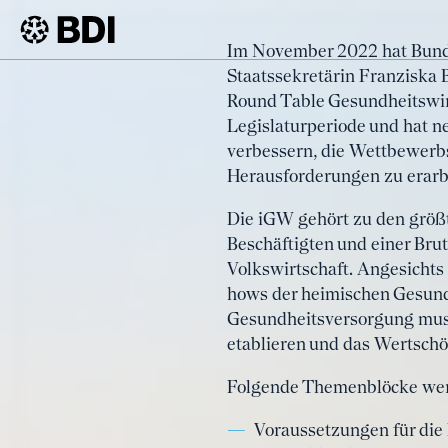
Artikel
Im November 2022 hat Bunde
Gesundheitsind
Staatssekretärin Franziska 
BDI
Artikel
Wertschöpfungs
Round Table Gesundheitswirt
Legislaturperiode und hat 
verbessern, die Wettbewerb
Herausforderungen zu erarb
Die iGW gehört zu den größt
Beschäftigten und einer Bru
Volkswirtschaft. Angesichts
hows der heimischen Gesundh
Gesundheitsversorgung muss e
etablieren und das Wertschö
Folgende Themenblöcke werd
Voraussetzungen für die