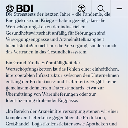
Artikel
Die Stresstests der letzten Jahre – die Pandemie, die
HealthTrack-X: Ein Datenraum für
Energiekrise und Kriege – haben gezeigt, dass die
BDI
Artikel
die industrielle
Wertschöpfungsketten der industriellen
Gesundheitswirtschaft anfällig für Störungen sind.
Gesundheitswirtschaft
Versorgungsengpässe und Arzneimittelknappheit
beeinträchtigen nicht nur die Versorgung, sondern auch
das Vertrauen in das Gesundheitssystem.
Ein Grund für die Störanfälligkeit der
Wertschöpfungsketten ist das Fehlen einer einheitlichen,
interoperablen Infrastruktur zwischen den Unternehmen
entlang der Produktions- und Lieferkette. Es gibt keine
gemeinsam definierten Datenstandards, etwa zur
Übermittlung von Warenlieferungen oder zur
Identifizierung drohender Engpässe.
„Im Bereich der Arzneimittelversorgung stehen wir einer
komplexen Lieferkette gegenüber, die Produktion,
Großhandel, Logistikdienstleister sowie Apotheken und