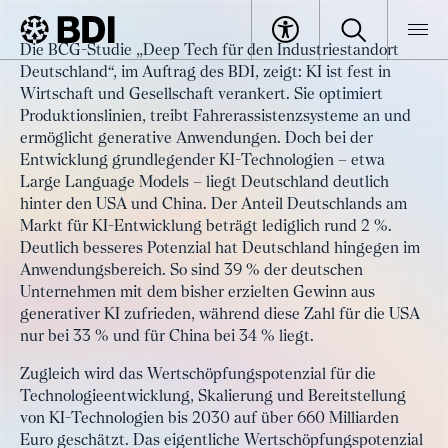
Artikel
Die BCG-Studie „Deep Tech für den Industriestandort
KI und KI-basierte Robotik:
Deutschland“, im Auftrag des BDI, zeigt: KI ist fest in
BDI
Artikel
Deutschlands Rennen um die
Wirtschaft und Gesellschaft verankert. Sie optimiert
Produktionslinien, treibt Fahrerassistenzsysteme an und
technologische Zukunft
ermöglicht generative Anwendungen. Doch bei der
Entwicklung grundlegender KI-Technologien – etwa
Large Language Models – liegt Deutschland deutlich
hinter den USA und China. Der Anteil Deutschlands am
Markt für KI-Entwicklung beträgt lediglich rund 2 %.
Deutlich besseres Potenzial hat Deutschland hingegen im
Anwendungsbereich. So sind 39 % der deutschen
Unternehmen mit dem bisher erzielten Gewinn aus
generativer KI zufrieden, während diese Zahl für die USA
nur bei 33 % und für China bei 34 % liegt.
Zugleich wird das Wertschöpfungspotenzial für die
Technologieentwicklung, Skalierung und Bereitstellung
von KI-Technologien bis 2030 auf über 660 Milliarden
Euro geschätzt. Das eigentliche Wertschöpfungspotenzial