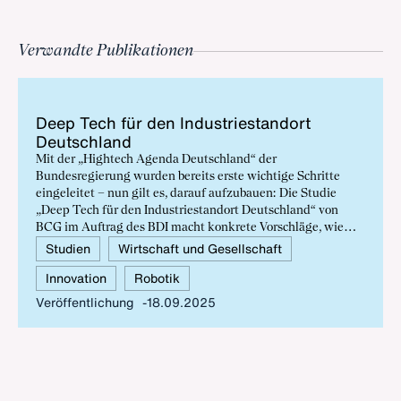
Verwandte Publikationen
Deep Tech für den In­dus­trie­stand­ort
Deutsch­land
Mit der „Hightech Agenda Deutschland“ der
Bundesregierung wurden bereits erste wichtige Schritte
eingeleitet – nun gilt es, darauf aufzubauen: Die Studie
„Deep Tech für den Industriestandort Deutschland“ von
BCG im Auftrag des BDI macht konkrete Vorschläge, wie
Erfolge in KI, KI-basierter Robotik, Quantentechnologien
Studien
Wirtschaft und Gesellschaft
sowie mRNA-Medikamenten und Zell- und Gentherapien
Innovation
Robotik
erreichbar sind – und formuliert klare Erwartungen an die
Bundesregierung. Nur Politik, Wirtschaft und Wissenschaft
Veröffentlichung
18.09.2025
gemeinsam können die Voraussetzungen dafür schaffen,
dass wir Champions in Zukunftstechnologien entwickeln,
Wertschöpfung in strategischen Deep-Tech-Bereichen
erzielen und führende Industrienation bleiben.