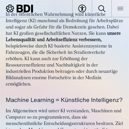
Artikel
In der öffentlichen Wahrnehmung wird künstliche
Künstliche Intelligenz: Chancen
Intelligenz (KI) manchmal als Bedrohung für Arbeitsplätze
BDI
Artikel
für Wirtschaft und Gesellschaft
und sogar als Gefahr für die Demokratie gesehen. Dabei
hat KI großen gesellschaftlichen Nutzen. Sie kann
unsere
Lebensqualität und Arbeitseffizienz verbessern,
beispielsweise durch KI-basierte Assistenzsysteme in
Fahrzeugen, die die Sicherheit im Straßenverkehr
erhöhen. KI kann auch zur Erhöhung der
Ressourceneffizienz und Nachhaltigkeit in der
industriellen Produktion beitragen oder durch neuartige
Bildanalysen enorme Fortschritte in der Medizin
ermöglichen.
Machine Learning = Künstliche Intelligenz?
Im Allgemeinen wird unter KI verstanden, Maschinen und
Computer so zu programmieren, dass sie
menschenähnliche Entscheidungsstrukturen besitzen. Ziel