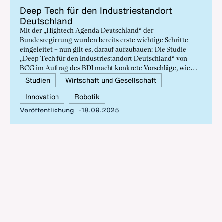
Deep Tech für den In­dus­trie­stand­ort
Deutsch­land
Mit der „Hightech Agenda Deutschland“ der
Bundesregierung wurden bereits erste wichtige Schritte
eingeleitet – nun gilt es, darauf aufzubauen: Die Studie
„Deep Tech für den Industriestandort Deutschland“ von
BCG im Auftrag des BDI macht konkrete Vorschläge, wie
Erfolge in KI, KI-basierter Robotik, Quantentechnologien
Studien
Wirtschaft und Gesellschaft
sowie mRNA-Medikamenten und Zell- und Gentherapien
Innovation
Robotik
erreichbar sind – und formuliert klare Erwartungen an die
Bundesregierung. Nur Politik, Wirtschaft und Wissenschaft
Veröffentlichung
18.09.2025
gemeinsam können die Voraussetzungen dafür schaffen,
dass wir Champions in Zukunftstechnologien entwickeln,
Wertschöpfung in strategischen Deep-Tech-Bereichen
erzielen und führende Industrienation bleiben.