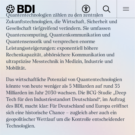
Artikel
Quantentechnologien zählen zu den zentralen
Strategische Weichenstellung:
Zukunftstechnologien, die Wirtschaft, Sicherheit und
BDI
Artikel
Deutschlands Rolle im globalen
Gesellschaft tiefgreifend verändern. Sie umfassen
Quantencomputing, Quantenkommunikation und
Quantenrennen sichern
Quantensensorik und versprechen enorme
Leistungssteigerungen: exponentiell höhere
Rechenkapazität, abhörsichere Kommunikation und
ultrapräzise Messtechnik in Medizin, Industrie und
Mobilität.
Das wirtschaftliche Potenzial von Quantentechnologien
könnte von heute weniger als 5 Milliarden auf rund 35
Milliarden im Jahr 2030 wachsen. Die BCG-Studie „Deep
Tech für den Industriestandort Deutschland“, im Auftrag
des BDI, macht klar: Für Deutschland und Europa eröffnet
sich eine historische Chance – zugleich aber auch ein
geopolitischer Wettlauf um die Kontrolle entscheidender
Technologien.