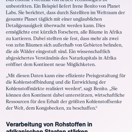
Das enorme Potenzial von neuen Technologien ist
unbestritten. Ein Beispiel liefert Irene Benito von Planet
Labs. Sie berichtet, dass durch Satelliten im Weltraum der
gesamte Planet täglich mit einer unglaublichen
Detailgenauigkeit überwacht werden kann. Dies
ermöglichte erst kürzlich Forschern, alle Bäume in Afrika
zu kartieren. Dabei stellten sie fest, dass mehr als zwei
von zehn Bäumen sich außerhalb von Gebieten befinden,
die als Wälder eingestuft sind. Ein wissenschaftlich
abgesichertes Verständnis des Naturkapitals in Afrika
eröffnet dem Kontinent neue Möglichketen.
„Mit diesen Daten kann eine effiziente Preisgestaltung für
die Kohlenstoffbindung und die Entwicklung der
Kohlenstoffmärkte realisiert werden“, sagt Benito. „Sie
können den Kontinent dabei unterstützen, wirtschaftliche
Ressourcen für den Erhalt der größten Kohlenstoffsenke
der Welt, dem Kongobecken, zu beschaffen.“
Verarbeitung von Rohstoffen in
afrikanischen Staaten stärken