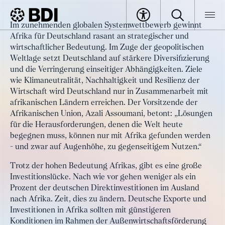
Artikel
Im zunehmenden globalen Systemwettbewerb gewinnt
Großer Afrika-Gipfel in Berlin – wer
Afrika für Deutschland rasant an strategischer und
BDI
Artikel
umwirbt wen?
wirtschaftlicher Bedeutung. Im Zuge der geopolitischen
Weltlage setzt Deutschland auf stärkere Diversifizierung
und die Verringerung einseitiger Abhängigkeiten. Ziele
wie Klimaneutralität, Nachhaltigkeit und Resilienz der
Wirtschaft wird Deutschland nur in Zusammenarbeit mit
afrikanischen Ländern erreichen. Der Vorsitzende der
Afrikanischen Union, Azali Assoumani, betont: „Lösungen
für die Herausforderungen, denen die Welt heute
begegnen muss, können nur mit Afrika gefunden werden
- und zwar auf Augenhöhe, zu gegenseitigem Nutzen.“
Trotz der hohen Bedeutung Afrikas, gibt es eine große
Investitionslücke. Nach wie vor gehen weniger als ein
Prozent der deutschen Direktinvestitionen im Ausland
nach Afrika. Zeit, dies zu ändern. Deutsche Exporte und
Investitionen in Afrika sollten mit günstigeren
Konditionen im Rahmen der Außenwirtschaftsförderung