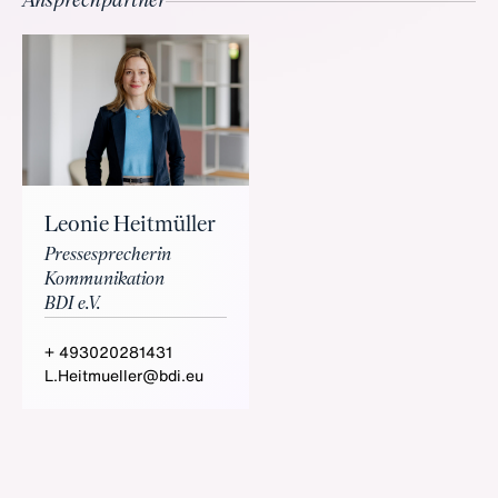
Ansprechpartner
Leonie Heitmüller
Pressesprecherin
Kommunikation
BDI e.V.
+ 493020281431
L.Heitmueller@bdi.eu