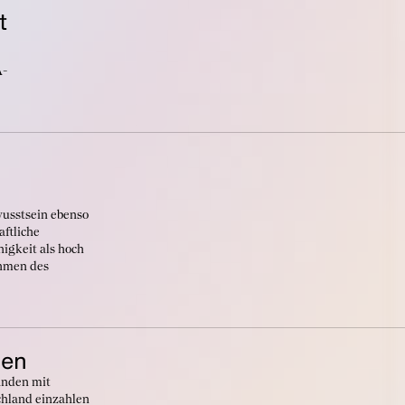
t
A-
wusstsein ebenso
aftliche
higkeit als hoch
ehmen des
ben
änden mit
chland einzahlen