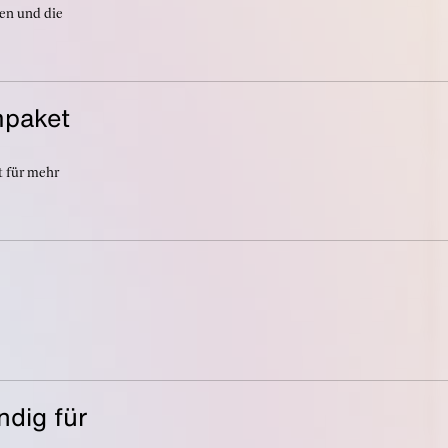
en und die
mpaket
t für mehr
ndig für