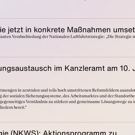
egie jetzt in konkrete Maßnahmen umse
lanten Verabschiedung der Nationalen Luftfahrtstrategie: „Die Strategie m
ngsaustausch im Kanzleramt am 10. 
ttmengen in zentralen und teils hoch umstrittenen Reformfeldern auszulo
ng der sozialen Sicherungssysteme, des Arbeitsmarktes und der Standort
gegenseitiges Verständnis zu stärken und gemeinsame Lösungswege zu id
iedern bereit."
tegie (NKWS): Aktionsprogramm zu