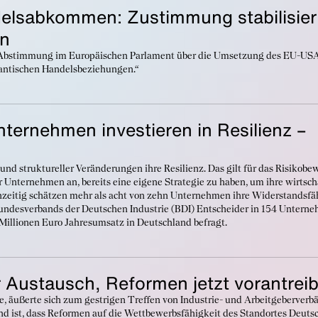
lsabkommen: Zustimmung stabilisier
en
r Abstimmung im Europäischen Parlament über die Umsetzung des EU-US
lantischen Handelsbeziehungen.“
ternehmen investieren in Resilienz –
und struktureller Veränderungen ihre Resilienz. Das gilt für das Risikobe
Unternehmen an, bereits eine eigene Strategie zu haben, um ihre wirtsch
eichzeitig schätzen mehr als acht von zehn Unternehmen ihre Widerstandsfä
 Bundesverbands der Deutschen Industrie (BDI) Entscheider in 154 Untern
illionen Euro Jahresumsatz in Deutschland befragt.
er Austausch, Reformen jetzt vorantrei
e, äußerte sich zum gestrigen Treffen von Industrie- und Arbeitgeberverb
nd ist, dass Reformen auf die Wettbewerbsfähigkeit des Standortes Deuts