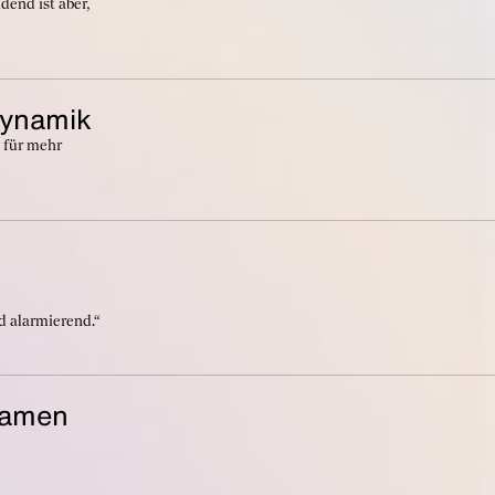
dend ist aber,
Dynamik
 für mehr
d alarmierend.“
samen