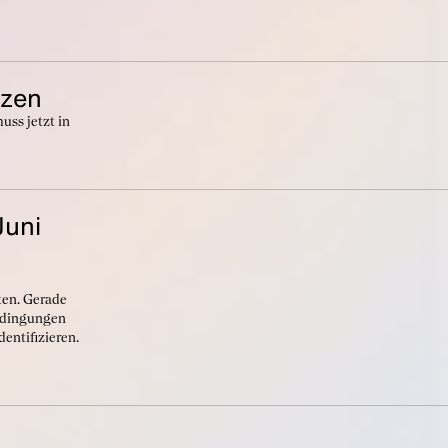
tzen
uss jetzt in
Juni
ten. Gerade
bedingungen
entifizieren.