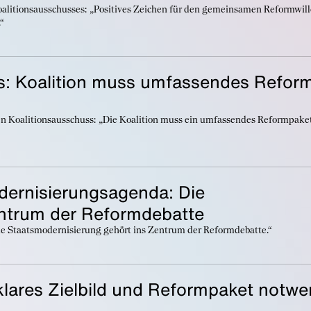
alitionsausschusses: „Positives Zeichen für den gemeinsamen Reformwill
“
s: Koalition muss umfassendes Refor
n Koalitionsausschuss: „Die Koalition muss ein umfassendes Reformpake
odernisierungsagenda: Die
entrum der Reformdebatte
ie Staatsmodernisierung gehört ins Zentrum der Reformdebatte.“
 klares Zielbild und Reformpaket notwe