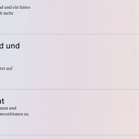
nd und ein faires
it mehr
ld und
tzt auf
nt
oraum und
nvestitionen zu