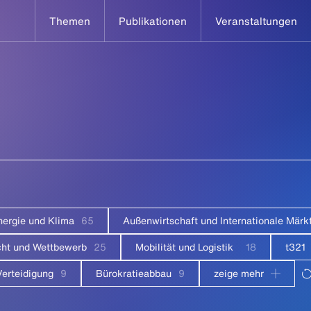
Themen
Publikationen
Veranstaltungen
nergie und Klima
65
Außenwirtschaft und Internationale Märk
ht und Wettbewerb
25
Mobilität und Logistik
18
t321
Verteidigung
9
Bürokratieabbau
9
zeige mehr