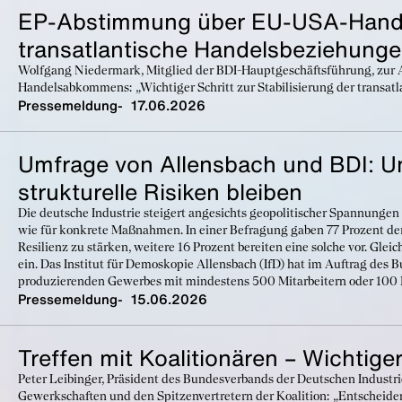
EP-Abstimmung über EU-USA-Hande
transatlantische Handelsbeziehung
Wolfgang Niedermark, Mitglied der BDI-Hauptgeschäftsführung, zu
Handelsabkommens: „Wichtiger Schritt zur Stabilisierung der transat
Pressemeldung
17.06.2026
Umfrage von Allensbach und BDI: Un
strukturelle Risiken bleiben
Die deutsche Industrie steigert angesichts geopolitischer Spannungen 
wie für konkrete Maßnahmen. In einer Befragung gaben 77 Prozent der 
Resilienz zu stärken, weitere 16 Prozent bereiten eine solche vor. Gl
ein. Das Institut für Demoskopie Allensbach (IfD) hat im Auftrag des
produzierenden Gewerbes mit mindestens 500 Mitarbeitern oder 100 M
Pressemeldung
15.06.2026
Treffen mit Koalitionären – Wichtig
Peter Leibinger, Präsident des Bundesverbands der Deutschen Industri
Gewerkschaften und den Spitzenvertretern der Koalition: „Entscheide