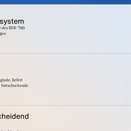
esystem
 des BDI: "Mit
iges
nale, liefert
 fortschreitende
scheidend