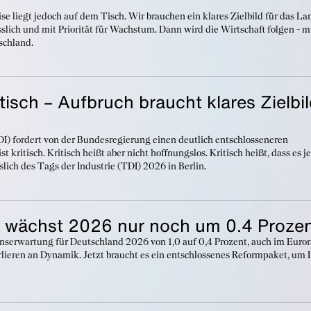
ise liegt jedoch auf dem Tisch. Wir brauchen ein klares Zielbild für das La
slich und mit Priorität für Wachstum. Dann wird die Wirtschaft folgen - m
schland.
itisch – Aufbruch braucht klares Zielbi
DI) fordert von der Bundesregierung einen deutlich entschlosseneren
 kritisch. Kritisch heißt aber nicht hoffnungslos. Kritisch heißt, dass es je
ich des Tags der Industrie (TDI) 2026 in Berlin.
 wächst 2026 nur noch um 0.4 Proze
umserwartung für Deutschland 2026 von 1,0 auf 0,4 Prozent, auch im Eur
rlieren an Dynamik. Jetzt braucht es ein entschlossenes Reformpaket, um I