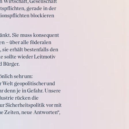
 Wirtschaft, Gesellschaft
spflichten, gerade in der
ionspflichten blockieren
hränkt. Sie muss konsequent
n – über alle föderalen
sie erhält bestenfalls den
e sollte wieder Leitmotiv
d Bürger.
önlich sehr um:
er Welt geopolitischer und
r denn je in Gefahr. Unsere
dustrie rücken die
r Sicherheitspolitik vor mit
e Zeiten, neue Antworten“,