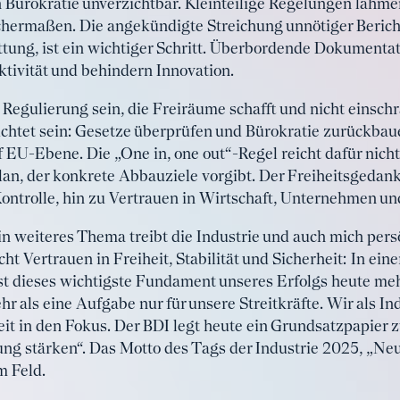
ürokratie unverzichtbar. Kleinteilige Regelungen lähmen
ichermaßen. Die angekündigte Streichung unnötiger Bericht
ttung, ist ein wichtiger Schritt. Überbordende Dokumentat
tivität und behindern Innovation.
 Regulierung sein, die Freiräume schafft und nicht einsc
chtet sein: Gesetze überprüfen und Bürokratie zurückbaue
U-Ebene. Die „One in, one out“-Regel reicht dafür nicht, 
lan, der konkrete Abbauziele vorgibt. Der Freiheitsgedank
Kontrolle, hin zu Vertrauen in Wirtschaft, Unternehmen un
 weiteres Thema treibt die Industrie und auch mich pers
ht Vertrauen in Freiheit, Stabilität und Sicherheit: In ein
st dieses wichtigste Fundament unseres Erfolgs heute meh
hr als eine Aufgabe nur für unsere Streitkräfte. Wir als In
 in den Fokus. Der BDI legt heute ein Grundsatzpapier zu
ng stärken“. Das Motto des Tags der Industrie 2025, „Neu
m Feld.