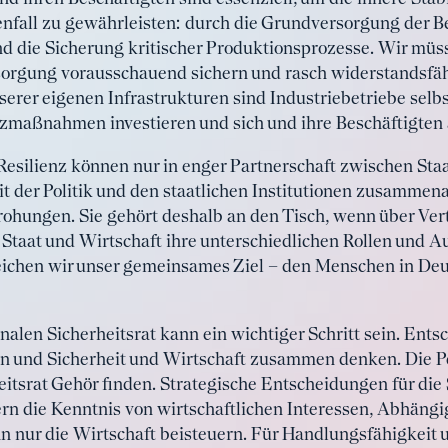
nfall zu gewährleisten: durch die Grundversorgung der B
und die Sicherung kritischer Produktionsprozesse. Wir mü
ersorgung vorausschauend sichern und rasch widerstandsfä
erer eigenen Infrastrukturen sind Industriebetriebe selbs
tzmaßnahmen investieren und sich und ihre Beschäftigten 
Resilienz können nur in enger Partnerschaft zwischen Staa
t der Politik und den staatlichen Institutionen zusammena
rohungen. Sie gehört deshalb an den Tisch, wenn über Ver
Staat und Wirtschaft ihre unterschiedlichen Rollen und A
reichen wir unser gemeinsames Ziel – den Menschen in Deu
onalen Sicherheitsrat kann ein wichtiger Schritt sein. Ents
en und Sicherheit und Wirtschaft zusammen denken. Die P
eitsrat Gehör finden. Strategische Entscheidungen für die
rn die Kenntnis von wirtschaftlichen Interessen, Abhäng
n nur die Wirtschaft beisteuern. Für Handlungsfähigkeit