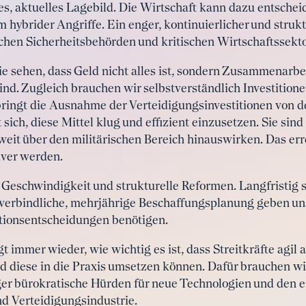
s, aktuelles Lagebild. Die Wirtschaft kann dazu entschei
hybrider Angriffe. Ein enger, kontinuierlicher und strukt
hen Sicherheitsbehörden und kritischen Wirtschaftssektor
 sehen, dass Geld nicht alles ist, sondern Zusammenarbe
d. Zugleich brauchen wir selbstverständlich Investitionen
bringt die Ausnahme der Verteidigungsinvestitionen von 
ich, diese Mittel klug und effizient einzusetzen. Sie sin
weit über den militärischen Bereich hinauswirken. Das err
tiver werden.
Geschwindigkeit und strukturelle Reformen. Langfristig 
 verbindliche, mehrjährige Beschaffungsplanung geben u
stitionsentscheidungen benötigen.
gt immer wieder, wie wichtig es ist, dass Streitkräfte agil
 diese in die Praxis umsetzen können. Dafür brauchen wi
 bürokratische Hürden für neue Technologien und den e
nd Verteidigungsindustrie.