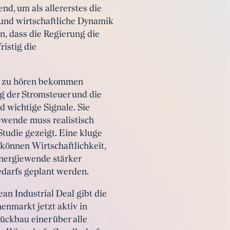
nd, um als allererstes die
und wirtschaftliche Dynamik
n, dass die Regierung die
istig die
ten zu hören bekommen
g der Stromsteuer und die
 wichtige Signale. Sie
iewende muss realistisch
 Studie gezeigt. Eine kluge
können Wirtschaftlichkeit,
nergiewende stärker
edarfs geplant werden.
an Industrial Deal gibt die
enmarkt jetzt aktiv in
ückbau einer über alle