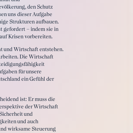
evölkerung, den Schutz
ssen uns dieser Aufgabe
hige Strukturen aufbauen.
t gefordert – indem sie in
auf Krisen vorbereiten.
t und Wirtschaft entstehen.
rbeiten. Die Wirtschaft
teidigungsfähigkeit
ufgaben für unsere
tschland ein Gefühl der
cheidend ist: Er muss die
erspektive der Wirtschaft
 Sicherheit und
igkeiten und auch
 und wirksame Steuerung