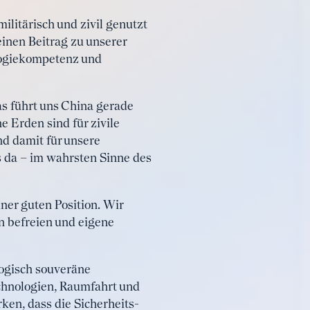
militärisch und zivil genutzt
einen Beitrag zu unserer
ologiekompetenz und
as führt uns China gerade
e Erden sind für zivile
nd damit für unsere
s da – im wahrsten Sinne des
ner guten Position. Wir
n befreien und eigene
logisch souveräne
echnologien, Raumfahrt und
ken, dass die Sicherheits-