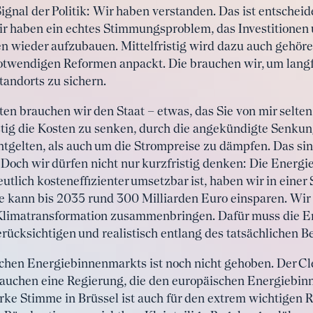
ignal der Politik: Wir haben verstanden. Das ist entscheide
r haben ein echtes Stimmungsproblem, das Investitionen 
uen wieder aufzubauen. Mittelfristig wird dazu auch gehöre
endigen Reformen anpackt. Die brauchen wir, um langfr
andorts zu sichern.
sten brauchen wir den Staat – etwas, das Sie von mir sel
tig die Kosten zu senken, durch die angekündigte Senkun
tgelten, als auch um die Strompreise zu dämpfen. Das sind
 Doch wir dürfen nicht nur kurzfristig denken: Die Energ
utlich kosteneffizienter umsetzbar ist, haben wir in einer
 kann bis 2035 rund 300 Milliarden Euro einsparen. Wir 
Klimatransformation zusammenbringen. Dafür muss die E
rücksichtigen und realistisch entlang des tatsächlichen B
schen Energiebinnenmarkts ist noch nicht gehoben. Der Cle
brauchen eine Regierung, die den europäischen Energiebinn
arke Stimme in Brüssel ist auch für den extrem wichtigen R