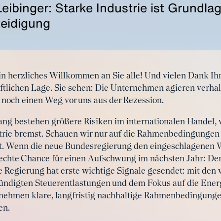
eibinger: Starke Industrie ist Grundlag
eidigung
in herzliches Willkommen an Sie alle! Und vielen Dank Ihn
ftlichen Lage. Sie sehen: Die Unternehmen agieren verhalt
 noch einen Weg vor uns aus der Rezession.
ng bestehen größere Risiken im internationalen Handel, 
trie bremst. Schauen wir nur auf die Rahmenbedingungen 
rt. Wenn die neue Bundesregierung den eingeschlagenen 
e echte Chance für einen Aufschwung im nächsten Jahr: De
e Regierung hat erste wichtige Signale gesendet: mit den 
ndigten Steuerentlastungen und dem Fokus auf die Energ
ernehmen klare, langfristig nachhaltige Rahmenbedingungen
en.