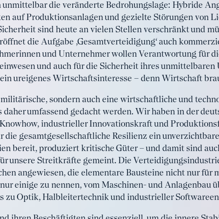
unmittelbar die veränderte Bedrohungslage: Hybride Angr
ken auf Produktionsanlagen und gezielte Störungen von Li
 Sicherheit sind heute an vielen Stellen verschränkt und
röffnet die Aufgabe ‚Gesamtverteidigung‘ auch kommerzie
ehmerinnen und Unternehmer wollen Verantwortung für di
nwesen und auch für die Sicherheit ihres unmittelbaren 
ein ureigenes Wirtschaftsinteresse – denn Wirtschaft brau
e militärische, sondern auch eine wirtschaftliche und tech
 daher umfassend gedacht werden. Wir haben in der deuts
nowhow, industrieller Innovationskraft und Produktions
r die gesamtgesellschaftliche Resilienz ein unverzichtbarer 
n bereit, produziert kritische Güter – und damit sind auc
 für unsere Streitkräfte gemeint. Die Verteidigungsindustri
chen angewiesen, die elementare Bausteine nicht nur für 
um nur einige zu nennen, vom Maschinen- und Anlagenbau ü
s zu Optik, Halbleitertechnik und industrieller Softwaree
 ihren Beschäftigten sind essenziell, um die innere Stabi