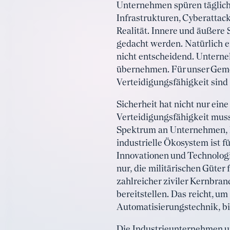
Unternehmen spüren täglich 
Infrastrukturen, Cyberattac
Realität. Innere und äußere
gedacht werden. Natürlich e
nicht entscheidend. Untern
übernehmen. Für unser Gemei
Verteidigungsfähigkeit sind 
Sicherheit hat nicht nur ein
Verteidigungsfähigkeit muss
Spektrum an Unternehmen, K
industrielle Ökosystem ist fü
Innovationen und Technologie
nur, die militärischen Güter
zahlreicher ziviler Kernbran
bereitstellen. Das reicht, 
Automatisierungstechnik, bi
Die Industrieunternehmen und