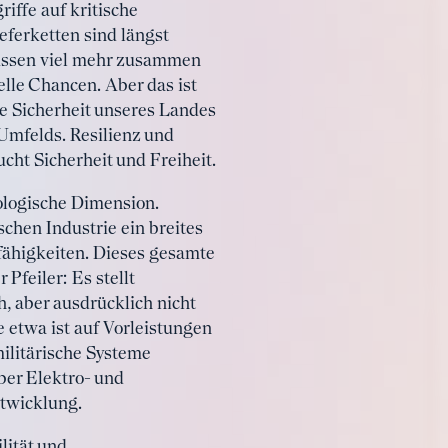
iffe auf kritische
eferketten sind längst
 müssen viel mehr zusammen
lle Chancen. Aber das ist
e Sicherheit unseres Landes
Umfelds. Resilienz und
cht Sicherheit und Freiheit.
nologische Dimension.
chen Industrie ein breites
fähigkeiten. Dieses gesamte
Pfeiler: Es stellt
h, aber ausdrücklich nicht
e etwa ist auf Vorleistungen
militärische Systeme
ber Elektro- und
ntwicklung.
lität und