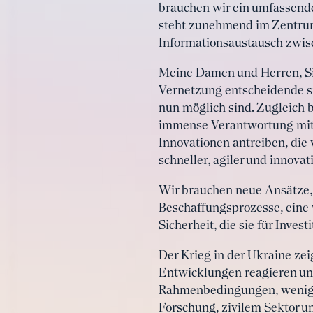
brauchen wir ein umfassende
steht zunehmend im Zentrum 
Informationsaustausch zwisc
Meine Damen und Herren, Sie
Vernetzung entscheidende sin
nun möglich sind. Zugleich 
immense Verantwortung mit s
Innovationen antreiben, die 
schneller, agiler und innova
Wir brauchen neue Ansätze, 
Beschaffungsprozesse, eine
Sicherheit, die sie für Inve
Der Krieg in der Ukraine zei
Entwicklungen reagieren und
Rahmenbedingungen, weniger
Forschung, zivilem Sektor u