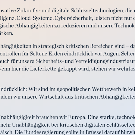
ovative Zukunfts- und digitale Schlüsseltechnologien, die 
ligenz, Cloud-Systeme, Cybersicherheit, leisten nicht nur 
ategische Abhängigkeiten zu reduzieren und unsere Techn
ärken.
hängigkeiten in strategisch kritischen Bereichen sind – d
ntrollen für Seltene Erden eindrücklich vor Augen. Selten
auch für unsere Sicherheits- und Verteidigungsindustrie u
enn hier die Lieferkette gekappt wird, stehen wir wehrlo
indrücklich: Wir sind im geopolitischen Wettbewerb in kei
indem wir unsere Wirtschaft aus kritischen Abhängigkeite
nabhängigkeit brauchen wir Europa. Eine starke, techno
mehr Unabhängigkeit bei kritischen digitalen Schlüsselt
äisch. Die Bundesregierung sollte in Brüssel darauf hinwir