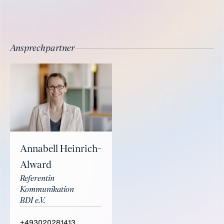
Ansprechpartner
Annabell Heinrich-
Alward
Referentin
Kommunikation
BDI e.V.
+493020281413