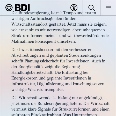
Artikel
Die Bundesregierung ist mit Tempo und ersten
100 Tage Bilanz: Erste positive
wichtigen Aufbruchsignalen für den
BDI
Artikel
Signale, aber mehr Tempo bei
Wirtschaftsstandort gestartet. Jetzt muss sie zeigen,
wie ernst sie es mit notwendigen, aber unbequemen
Strukturreformen nötig
Strukturreformen meint – und wettbewerbsfördernde
Maßnahmen konsequent umsetzen.
Der Investitionsbooster mit den verbesserten
Abschreibungen und geplanten Steuersenkungen
schafft Planungssicherheit für Investitionen. Auch in
der Energiepolitik zeigt die Regierung
Handlungsbereitschaft. Die Entlastung bei
Energiekosten und geplante Investitionen in
Infrastruktur, Digitalisierung und Forschung setzen
wichtige Wachstumsimpulse.
Die Wirtschaftswende ist bislang nur angekündigt,
jetzt muss die Bundesregierung liefern. Die Wirtschaft
vermisst klare Signale für Strukturreformen und einen
spürbaren Bürokratieabbau. Was Unternehmen