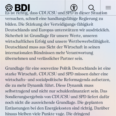
Artikel
Es ist richtig, dass CDU/CSU und SPD in dieser Situation
Mehr Wachstum und
versuchen, schnell eine handlungsfähige Regierung zu
BDI
Artikel
Beschäftigung – Was aus Sicht der
bilden. Die Stärkung der Verteidigungs-fähigkeit
Deutschlands und Europas unterstützen wir ausdrücklich.
Wirtschaft zu tun ist
Sicherheit ist Grundlage für unsere Werte, unseren
wirtschaftlichen Erfolg und unsere Wettbewerbsfähigkeit.
Deutschland muss aus Sicht der Wirtschaft in seinen
internationalen Bündnissen mehr Verantwortung
übernehmen und verlässlicher Partner sein.
Grundlage für eine souveräne Politik Deutschlands ist eine
starke Wirtschaft. CDU/CSU und SPD müssen daher eine
wirtschafts- und sozialpolitische Reformagenda aufsetzen,
die zu mehr Dynamik führt. Diese Dynamik muss
selbsttragend und nicht nur schuldenfinanziert sein. Das
Sondierungsergebnis von CDU/CSU und SPD liefert dafür
noch nicht die ausreichende Grundlage. Die geplanten
Entlastungen bei den Energiekosten sind richtig. Darüber
hinaus bleiben viele Punkte vage. Die dringend