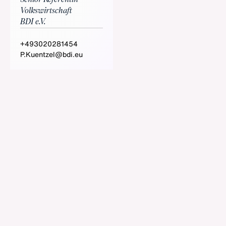
Volkswirtschaft
BDI e.V.
+493020281454
P.Kuentzel@bdi.eu