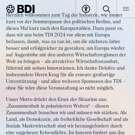
Artikel
Herzlich willkommen zum Tag der Industrie, wie immer
Wirtschaftliche Sicherheit und
kurz vor der Sommerpause des politischen Berlins, und
BDI
Artikel
Zusammenhalt in polarisierten
dieses Mal kurz nach den Europawahlen. Dazu passt es,
dass wir uns beim TDI 2024 vor allem mit Europa
Welten stärken
befassen, damit, was zu tun ist, um die nächsten Jahre
besser und erfolgreicher zu gestalten, um Europa wieder
auf Augenhöhe mit den anderen Wirtschaftsregionen der
Welt zu bringen – als attraktiver Wirtschaftsstandort,
führend mit seinen Innovationen. Ich danke Deloitte und
insbesondere Herrn Krug für die erneute großartige
Unterstützung - und allen weiteren Sponsoren des TDI –
ohne Sie wäre diese Veranstaltung so nicht möglich.
Unser Motto drückt den Ernst der Situation aus:
„Zusammenhalt in polarisierten Welten“ – diesen
Zusammenhalt brauchen wir und müssen wir stärken. Als
Land, als Demokratie, als freiheitliche Gesellschaft und als
Soziale Marktwirtschaft sind wir herausgefordert durch
eine ungeheure Krisendichte. Im Inneren fordert uns das