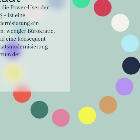
 die Power-User der
 – ist eine
dernisierung ein
n: weniger Bürokratie,
nd eine konsequent
taatsmodernisierung
trum der