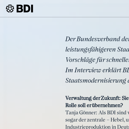
Artikel
VdZ-Interview 
BDI
Artikel
funktionierend
Der Bundesverband der 
leistungsfähigeren Sta
Vorschläge für schnell
Im Interview erklärt 
Staatsmodernisierung a
Verwaltung der Zukunft: Si
Rolle soll er übernehmen?
Tanja Gönner: Als BDI sind 
sogar der zentrale – Hebel,
Industrieproduktion in Deuts