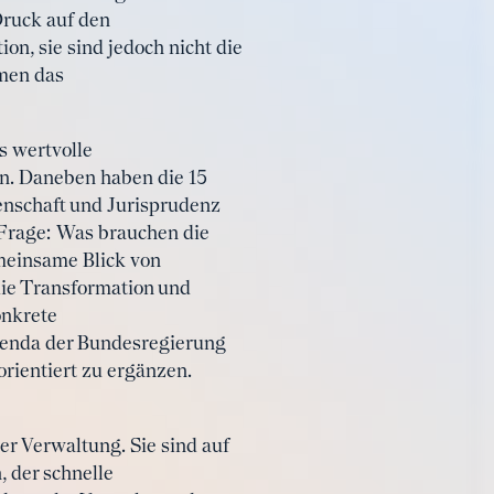
Druck auf den
on, sie sind jedoch nicht die
rmen das
s wertvolle
en. Daneben haben die 15
enschaft und Jurisprudenz
 Frage: Was brauchen die
meinsame Blick von
die Transformation und
onkrete
genda der Bundesregierung
rientiert zu ergänzen.
r Verwaltung. Sie sind auf
 der schnelle