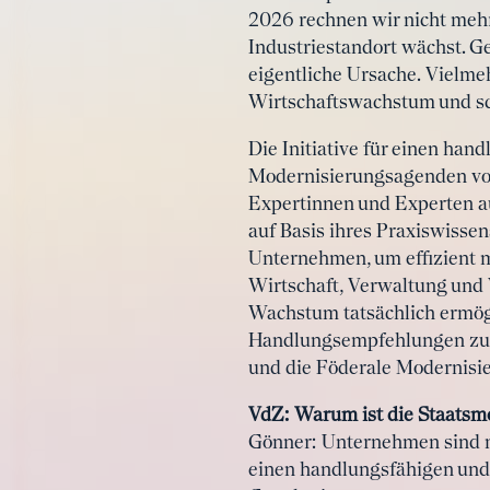
2026 rechnen wir nicht mehr
Industriestandort wächst. Ge
eigentliche Ursache. Vielme
Wirtschaftswachstum und s
Die Initiative für einen han
Modernisierungsagenden vorg
Expertinnen und Experten au
auf Basis ihres Praxiswisse
Unternehmen, um effizient 
Wirtschaft, Verwaltung und 
Wachstum tatsächlich ermögl
Handlungsempfehlungen zu e
und die Föderale Modernisie
VdZ: Warum ist die Staatsmo
Gönner: Unternehmen sind m
einen handlungsfähigen und 