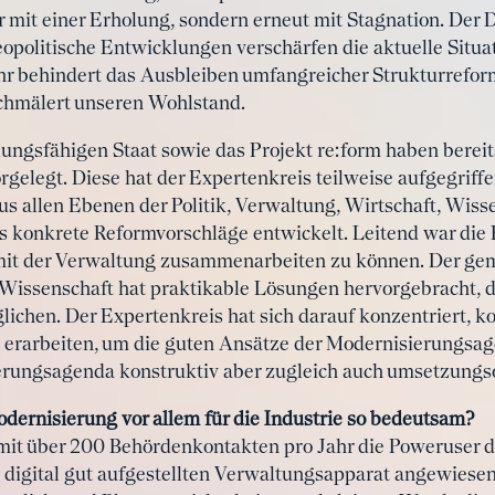
 mit einer Erholung, sondern erneut mit Stagnation. Der 
opolitische Entwicklungen verschärfen die aktuelle Situati
hr behindert das Ausbleiben umfangreicher Strukturrefo
chmälert unseren Wohlstand.
dlungsfähigen Staat sowie das Projekt re:form haben bereit
elegt. Diese hat der Expertenkreis teilweise aufgegriff
s allen Ebenen der Politik, Verwaltung, Wirtschaft, Wiss
ns konkrete Reformvorschläge entwickelt. Leitend war die
mit der Verwaltung zusammenarbeiten zu können. Der ge
Wissenschaft hat praktikable Lösungen hervorgebracht, 
ichen. Der Expertenkreis hat sich darauf konzentriert, k
rarbeiten, um die guten Ansätze der Modernisierungsa
rungsagenda konstruktiv aber zugleich auch umsetzungso
dernisierung vor allem für die Industrie so bedeutsam?
it über 200 Behördenkontakten pro Jahr die Poweruser de
digital gut aufgestellten Verwaltungsapparat angewiesen,