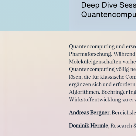
Deep Dive Sess
Quantencomputi
Quantencomputing und erwei
Pharmaforschung. Während M
Moleküleigenschaften vorher
Quantencomputing völlig ne
lösen, die für klassische C
ergänzen sich und erfordern
Algorithmen. Boehringer Ing
Wirkstoffentwicklung zu erw
Andreas Bergner
, Bereichsl
Dominik Hermle
, Research