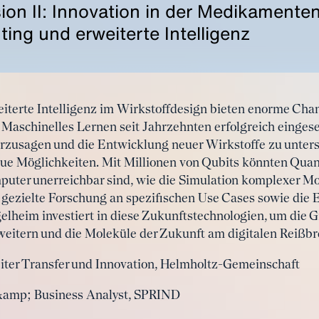
ion II: Innovation in der Medikamente
ng und erweiterte Intelligenz
terte Intelligenz im Wirkstoffdesign bieten enorme Chan
aschinelles Lernen seit Jahrzehnten erfolgreich eingese
zusagen und die Entwicklung neuer Wirkstoffe zu unterst
ue Möglichkeiten. Mit Millionen von Qubits könnten Qua
omputer unerreichbar sind, wie die Simulation komplexer M
 gezielte Forschung an spezifischen Use Cases sowie die
elheim investiert in diese Zukunftstechnologien, um die 
eitern und die Moleküle der Zukunft am digitalen Reißbre
eiter Transfer und Innovation, Helmholtz-Gemeinschaft
 &amp; Business Analyst, SPRIND