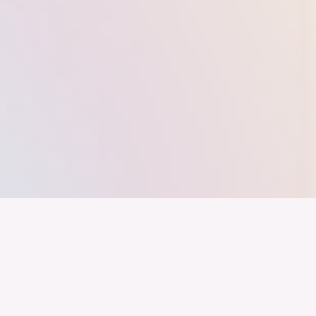
nd ein Industrieland, Exportland und Innovationsland bleibt. Dies
 alles auf Kooperation setzt. Wer führen will, muss verbinden – über
inweg.