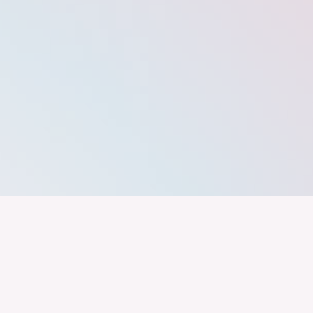
band der
Wir arbeiten daran, dass Deutschla
gelingt nur mit einer Industrie, die
ustrie
Branchen, Sektoren und Grenzen h