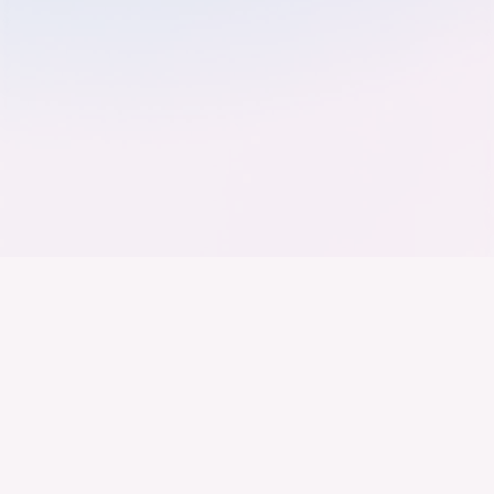
Der Bundesverband der
Deutschen Industrie
Wir arbeiten daran, dass Deutschland ein
Industrieland, Exportland und Innovationsland bleibt.
Dies gelingt nur mit einer Industrie, die alles auf
Kooperation setzt. Wer führen will, muss verbinden –
über Branchen, Sektoren und Grenzen hinweg.