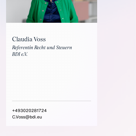
Claudia Voss
Referentin Recht und Steuern
BDI e.V.
+493020281724
C.Voss@bdi.eu