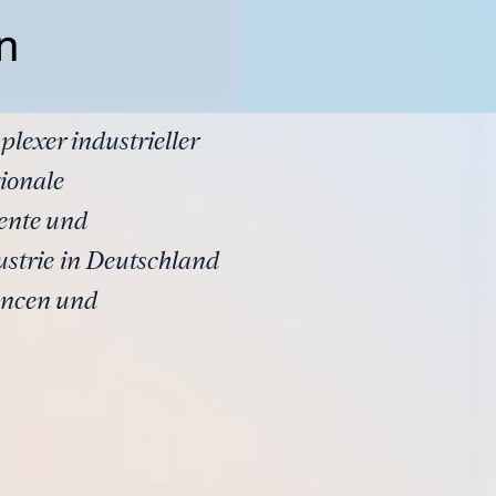
n
lexer industrieller
ionale
mente und
strie in Deutschland
ancen und