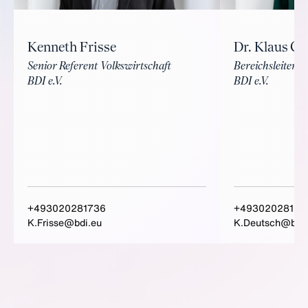
Kenneth Frisse
Dr. Klaus Gü
Senior Referent Volkswirtschaft
Bereichsleiter V
BDI e.V.
BDI e.V.
+493020281736
+49302028159
K.Frisse@bdi.eu
K.Deutsch@bdi.