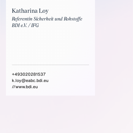
Katharina Loy
Referentin Sicherheit und Rohstoffe
BDI e.V. / IFG
+493020281537
k.loy@eabc.bdi.eu
//www.bdi.eu