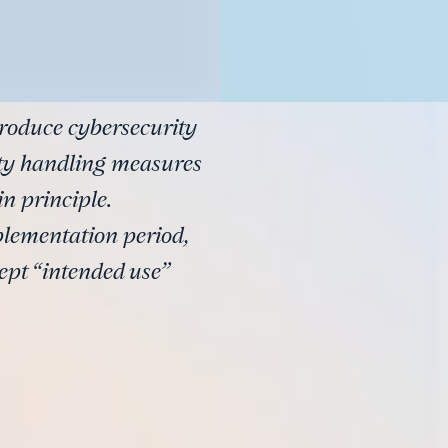
troduce cybersecurity
lity handling measures
n principle.
plementation period,
ept “intended use”