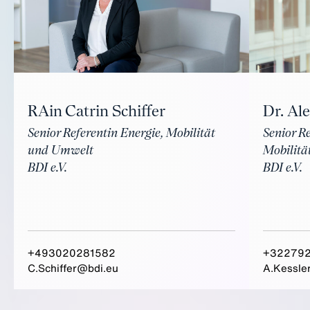
RAin Catrin Schiffer
Dr. Al
Senior Referentin Energie, Mobilität
Senior R
und Umwelt
Mobilitä
BDI e.V.
BDI e.V.
+493020281582
+32279
C.Schiffer@bdi.eu
A.Kessle