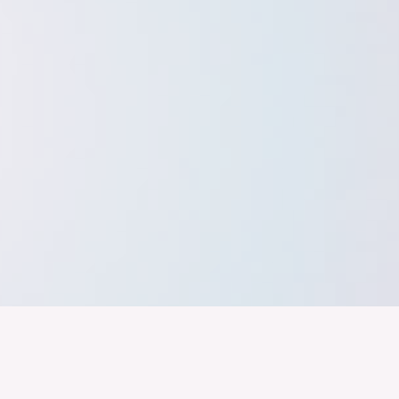
band der
Wir arbeiten daran, dass Deutschla
gelingt nur mit einer Industrie, die
ustrie
Branchen, Sektoren und Grenzen h