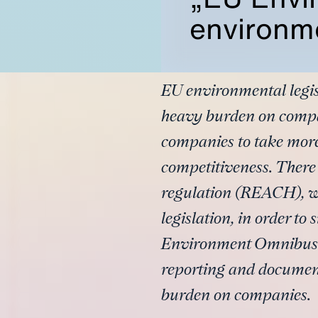
environme
EU environmental legis
heavy burden on compan
companies to take more
competitiveness. There 
regulation (REACH), w
legislation, in order t
Environment Omnibus” 
reporting and documen
burden on companies.