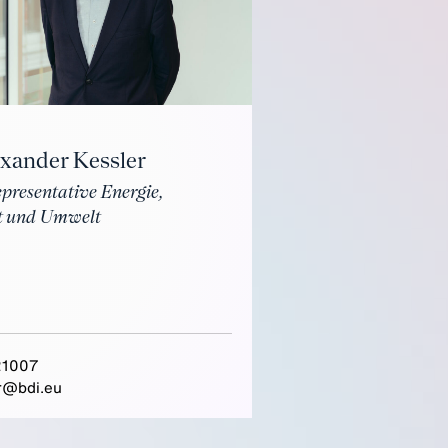
exander Kessler
epresentative Energie,
t und Umwelt
21007
r@bdi.eu