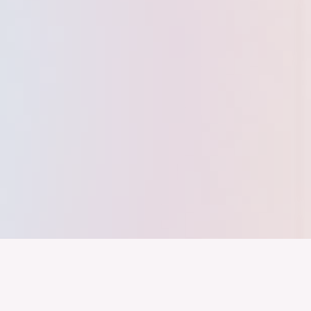
nd ein Industrieland, Exportland und Innovationsland bleibt. Dies
 alles auf Kooperation setzt. Wer führen will, muss verbinden – über
inweg.