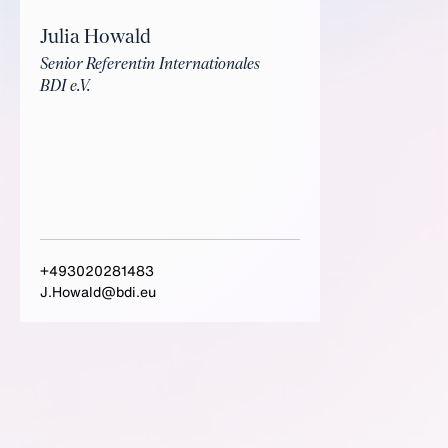
Julia Howald
Senior Referentin Internationales
BDI e.V.
+493020281483
J.Howald@bdi.eu