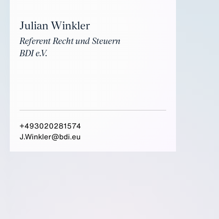
Julian Winkler
Referent Recht und Steuern
BDI e.V.
+493020281574
J.Winkler@bdi.eu