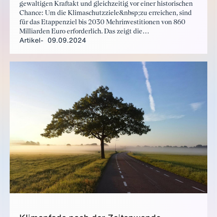
gewaltigen Kraftakt und gleichzeitig vor einer historischen
Chance: Um die Klimaschutzziele&nbsp;zu erreichen, sind
für das Etappenziel bis 2030 Mehrinvestitionen von 860
Milliarden Euro erforderlich. Das zeigt die
Artikel
09.09.2024
gemeinsame&nbsp;Studie „Klimapfade 2.0“ des BDI und
der Strategieberatung BCG.