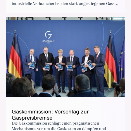
industrielle Verbraucher bei den stark angestiegenen Gas-
und Strompreisen spürbar entlastet werden. Der BDI war
durch den Co-Vorsitz von Siegfried Russwurm in der von der
Bundesregierung eingesetzten Kommission Gas und Wärme
besonders intensiv an der Erarbeitung von
Entlastungsvorschlägen im Bereich Gas beteiligt.
Gaskommission: Vorschlag zur
Gaspreisbremse
Die Gaskommission schlägt einen pragmatischen
Mechanismus vor, um die Gaskosten zu dämpfen und