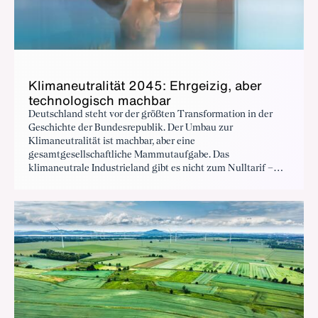
Klimaneutralität 2045: Ehrgeizig, aber
technologisch machbar
Deutschland steht vor der größten Transformation in der
Geschichte der Bundesrepublik. Der Umbau zur
Klimaneutralität ist machbar, aber eine
gesamtgesellschaftliche Mammutaufgabe. Das
klimaneutrale Industrieland gibt es nicht zum Nulltarif –
weder für Unternehmen noch für private Haushalte. In der
Transformation liegt jedoch auch eine historische Chance
zur Modernisierung unseres Landes, betont BDI-Präsident
Siegfried Russwurm bei der Pressekonferenz zur
Studienvorstellung.