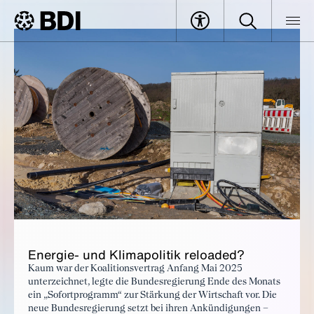
Klimapfade 2.0
BDI
Specials
Klimapfade 2.0
En­er­gie- und Kli­ma­po­li­tik rel­oa­ded?
Kaum war der Koalitionsvertrag Anfang Mai 2025
unterzeichnet, legte die Bundesregierung Ende des Monats
ein „Sofortprogramm“ zur Stärkung der Wirtschaft vor. Die
neue Bundesregierung setzt bei ihren Ankündigungen –