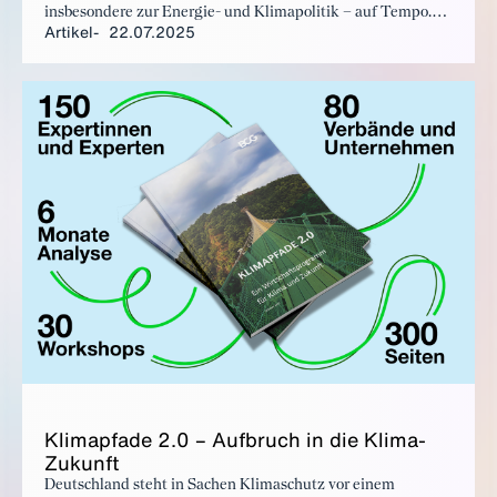
insbesondere zur Energie- und Klimapolitik – auf Tempo.
Artikel
22.07.2025
Der BDI begleitet aufmerksam, ob den Ankündigungen auch
Taten folgen – und ob diese bei den Unternehmen
tatsächlich Wirkung entfalten.
Kli­mapfa­de 2.0 – Auf­bruch in die Kli­ma-
Zu­kunft
Deutschland steht in Sachen Klimaschutz vor einem