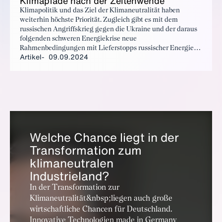
Kli­mapfa­de nach der Zei­ten­wen­de
Klimapolitik und das Ziel der Klimaneutralität haben
weiterhin höchste Priorität. Zugleich gibt es mit dem
russischen Angriffskrieg gegen die Ukraine und der daraus
folgenden schweren Energiekrise neue
Rahmenbedingungen mit Lieferstopps russischer Energie
Artikel
09.09.2024
und horrend steigenden Energiekosten. Die BDI-Studie
„Klimapfade 2.0“ und ihre Maßnahmen zur Erreichung der
Klimaziele sind unverändert aktuell, sie sind aber in den
Kontext der neuen Umstände zu stellen. Es muss nun darum
gehen, die Wirtschaft resilient zu machen und zugleich die
Klimaziele weiterzuverfolgen.
Welche Chance liegt in der
Transformation zum
klimaneutralen
Industrieland?
In der Transformation zur
Klimaneutralität&nbsp;liegen auch große
wirtschaftliche Chancen für Deutschland.
Innovative Technologien made in Germany