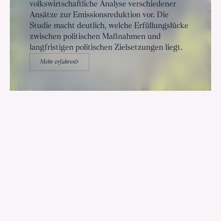
volkswirtschaftliche Analyse verschiedener
Ansätze zur Emissionsreduktion vor. Die
Studie macht deutlich, welche Erfüllungslücke
zwischen politischen Maßnahmen und
langfristigen politischen Zielsetzungen liegt.
Mehr erfahren