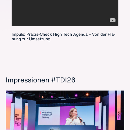
Impuls: Pra­xis-Check High Tech Agen­da – Von der Pla­
nung zur Um­set­zung
Impressionen #TDI26