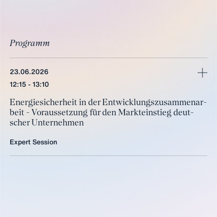
Programm
23.06.2026
mehr
12:15
13:10
En­er­gie­si­cher­heit in der Ent­wick­lungs­zu­sam­men­ar­
beit - Vor­aus­set­zung für den Markt­ein­stieg deut­
scher Un­ter­neh­men
Expert Session