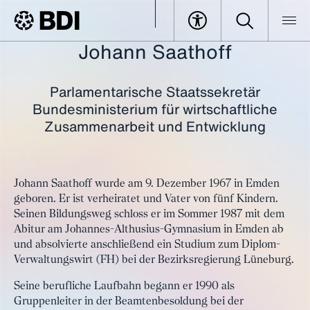
Johann Saathoff
BDI
Veranstaltungen
#TDI26 – Tag der Industrie
Alle Speaker im Überblick
Saathoff, Johann
Parlamentarische Staatssekretär
Bundesministerium für wirtschaftliche
Zusammenarbeit und Entwicklung
Johann Saathoff wurde am 9. Dezember 1967 in Emden
geboren. Er ist verheiratet und Vater von fünf Kindern.
Seinen Bildungsweg schloss er im Sommer 1987 mit dem
Abitur am Johannes-Althusius-Gymnasium in Emden ab
und absolvierte anschließend ein Studium zum Diplom-
Verwaltungswirt (FH) bei der Bezirksregierung Lüneburg.
Seine berufliche Laufbahn begann er 1990 als
Gruppenleiter in der Beamtenbesoldung bei der