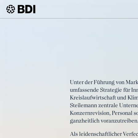
BDI
Veranstaltungen
#TDI26 – Tag der Industrie
Unter der Führung von Marku
umfassende Strategie für Inn
Kreislaufwirtschaft und Klim
Steilemann zentrale Untern
Konzernrevision, Personal s
ganzheitlich voranzutreiben
Als leidenschaftlicher Verfe