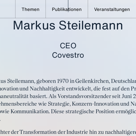
Themen
Publikationen
Veranstaltungen
Markus Steilemann
Alle Speaker im Überblick
Steilemann, Markus
CEO
Covestro
s Steilemann, geboren 1970 in Geilenkirchen, Deutschlan
ovation und Nachhaltigkeit entwickelt, die fest auf den Pr
aneutralität basiert. Als Vorstandsvorsitzender seit Juni
ehmensbereiche wie Strategie, Konzern-Innovation und Na
owie Kommunikation. Diese strategische Position ermöglic
.
chter der Transformation der Industrie hin zu nachhaltiger