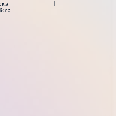
z als
mehr
li­enz