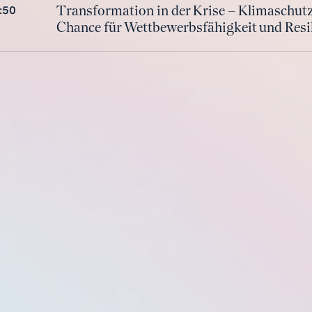
:50
Trans­for­ma­ti­on in der Kri­se – Kli­ma­schut
Chan­ce für Wett­be­werbs­fä­hig­keit und Re­si­