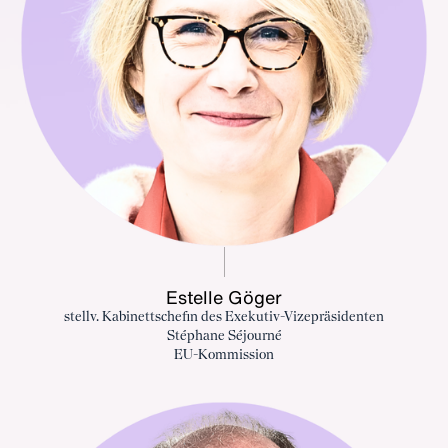
Estelle Göger
stellv. Kabinettschefin des Exekutiv-Vizepräsidenten
Stéphane Séjourné
EU-Kommission