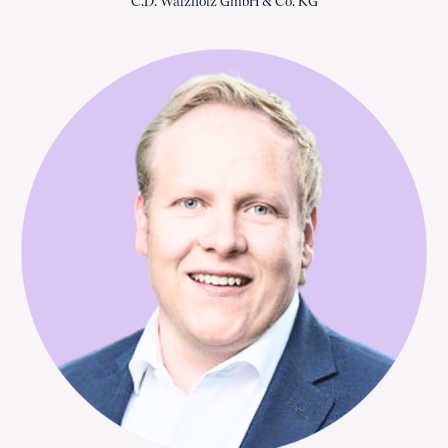
C.D. Wälzholz GmbH & Co. KG