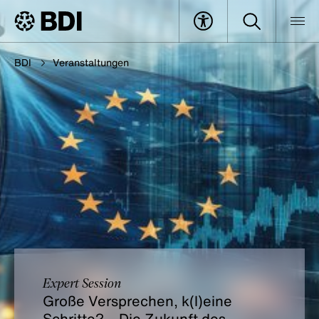
BDI
Veranstaltungen
Expert Session
Große Versprechen, k(l)eine
Schritte? – Die Zukunft des