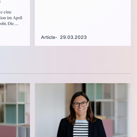
g
konterkariert jedoch die
Diversifizierungsbemühungen.
e eine
ion im April
obi. Die
rahim
enianischen
Article
29.03.2023
es „The
erspective
ermark fasst
ammen: