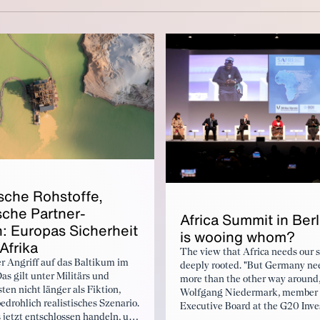
is­che Rohstoffe,
s­che Part­ner­
Africa Sum­mit in Ber
: Eu­ropas Sicher­heit
is woo­ing whom?
Afri­ka
The view that Africa needs our s
er Angriff auf das Baltikum im
deeply rooted. "But Germany ne
as gilt unter Militärs und
more than the other way around,
en nicht länger als Fiktion,
Wolfgang Niedermark, member 
edrohlich realistisches Szenario.
Executive Board at the G20 Inv
jetzt entschlossen handeln, um