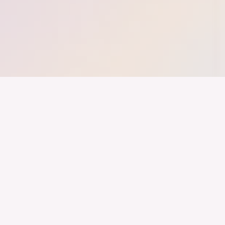
nd ein Industrieland, Exportland und Innovationsland bleibt. Dies
 alles auf Kooperation setzt. Wer führen will, muss verbinden – über
inweg.
LinkedIn
Imprint
Youtube
Privacy
Instagram
Brand Guide