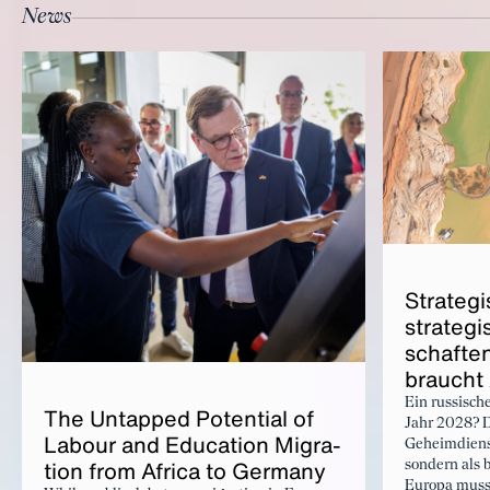
News
Strate­g
strate­gi
schaften
braucht 
Ein russisch
The Un­tapped Po­ten­tial of
Jahr 2028? D
Labour and Ed­u­ca­tion Mi­gra­
Geheimdienst
tion from Africa to Ger­many
sondern als b
Europa muss 