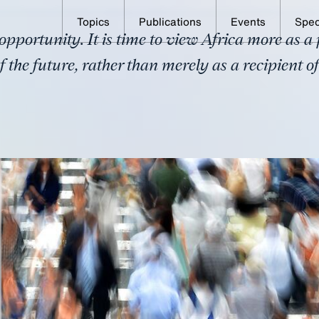
Topics
Publications
Events
Spec
f opportunity. It is time to view Africa more as
 the future, rather than merely as a recipient o