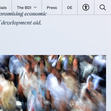
ials
The BDI
Press
DE
 a promising economic
f development aid.