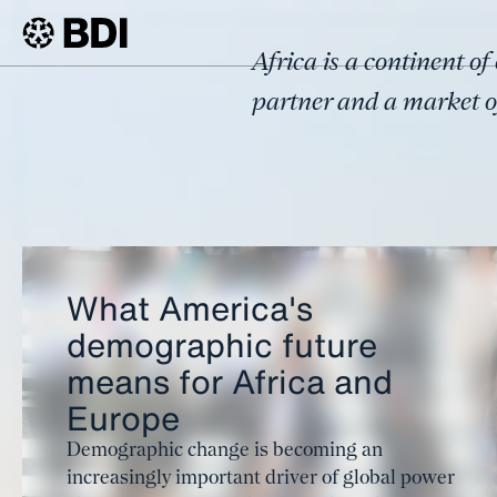
Topic
Africa is a continent o
Africa
BDI
Topics
partner and a market of
What America's
demographic future
means for Africa and
Europe
Demographic change is becoming an
increasingly important driver of global power