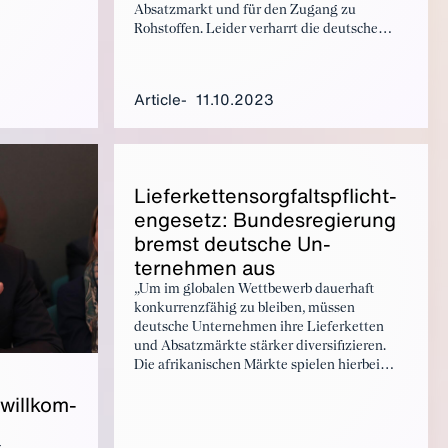
 great
Absatzmarkt und für den Zugang zu
can
Rohstoffen. Leider verharrt die deutsche
ogen, future
Politik seit Jahrzehnten in verkrusteten
Vorstellungen von Geber- und
Nehmerländern. Das ist überheblich und
Article
11.10.2023
lehrerhaft. Deutschland und Europa sollten
den afrikanischen Ländern endlich
attraktive Investitionsangebote machen und
sie als Partner auf Augenhöhe behandeln.
Liefer­ket­ten­sorgfalt­spflicht­
enge­setz: Bun­desregierung
bremst deutsche Un­
ternehmen aus
„Um im globalen Wettbewerb dauerhaft
konkurrenzfähig zu bleiben, müssen
deutsche Unternehmen ihre Lieferketten
und Absatzmärkte stärker diversifizieren.
Die afrikanischen Märkte spielen hierbei
eine immer wichtiger werdende Rolle“, so
 willkom­
Wolfgang Niedermark, Mitglied der BDI-
Hauptgeschäftsführung. Das neue
Lieferkettensorgfaltspflichtengesetz (LkSG)