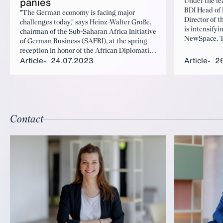
pa­nies
Under the le
BDI Head of
"The German economy is facing major
Director of 
challenges today," says Heinz-Walter Große,
is intensify
chairman of the Sub-Saharan Africa Initiative
NewSpace. T
of German Business (SAFRI), at the spring
in Berlin to
reception in honor of the African Diplomatic
"NewSpace go
Article
24.07.2023
Article
2
Corps in Berlin. Große emphasizes the need
summarizes h
to develop alternative sources of raw
materials and energy as well as new sales
markets.
Contact