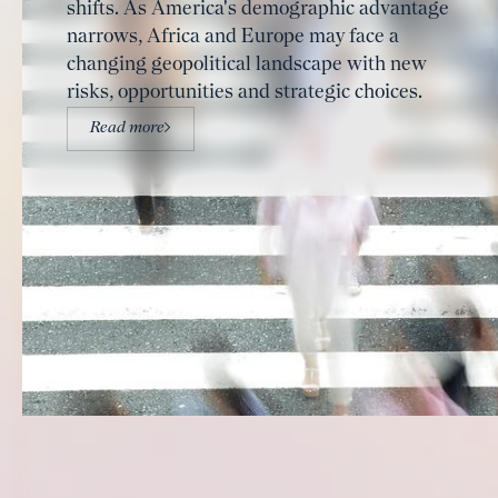
shifts. As America's demographic advantage
narrows, Africa and Europe may face a
changing geopolitical landscape with new
risks, opportunities and strategic choices.
Read more