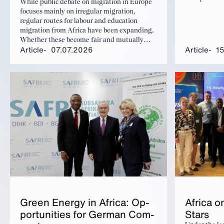
While public debate on migration in Europe
eine glaubw
focuses mainly on irregular migration,
aufzubauen. 
regular routes for labour and education
kritischen Ro
migration from Africa have been expanding.
Grundvoraus
Whether these become fair and mutually
Verteidigung
Article
07.07.2026
Article
1
beneficial pathways will depend on how they
stärkeres En
are designed and supported.
alternativlos
Africa o
Green En­er­gy in Africa: Op­
Stars
por­tu­ni­ties for Ger­man Com­