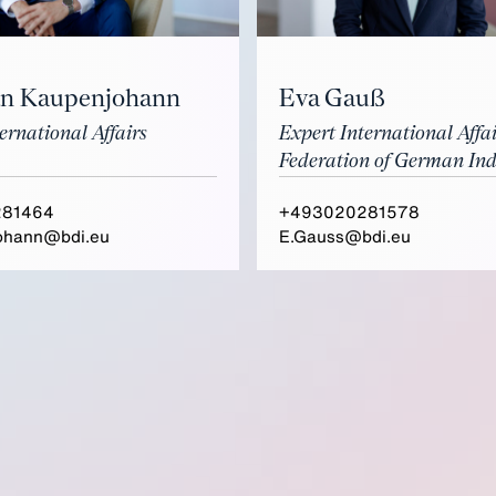
Eva Gauß
an Kaupenjohann
Expert International Affai
ernational Affairs
Federation of German Ind
281464
+493020281578
ohann@bdi.eu
E.Gauss@bdi.eu