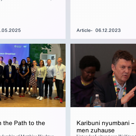
Summit 2023 in Berlin. There is
ürdige Abschreckung
potential for more German-Afri
Eine sichere Versorgung mit
cooperation in the areas of hydr
hstoffen ist dabei die
technologies and raw materials.
setzung für unsere
sfähigkeit. Darum ist ein
5.05.2025
Article
06.12.2023
gagement in Afrika
.
Kari­buni nyum­bani –
n the Path to the
men zuhause