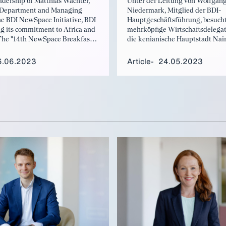
Unter der Leitung von Wolfgan
adership of Matthias Wachter,
Niedermark, Mitglied der BDI-
 Department and Managing
Hauptgeschäftsführung, besucht
the BDI NewSpace Initiative, BDI
mehrköpfige Wirtschaftsdelegat
ing its commitment to Africa and
die kenianische Hauptstadt Nair
he "14th NewSpace Breakfast"
Reise erfolgte anlässlich des Ib
ok place under the motto
Governance Weekend mit dem k
es Africa". Matthias Wachter
6.06.2023
Article
24.05.2023
Präsidenten William Ruto und d
is impressions.
Africa Roundtable“ der Global P
Initiative (GPI). Wolfgang Nied
seine Eindrücke wie folgt zus