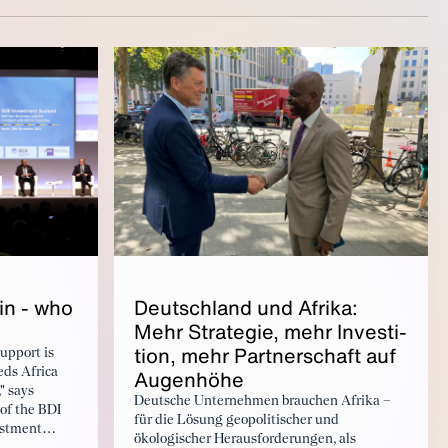
Deutsch­land und Afri­ka:
lin - who
Mehr Strate­gie, mehr In­vesti­
tion, mehr Part­ner­schaft auf
upport is
Au­gen­höhe
eds Africa
" says
Deutsche Unternehmen brauchen Afrika –
of the BDI
für die Lösung geopolitischer und
estment
ökologischer Herausforderungen, als