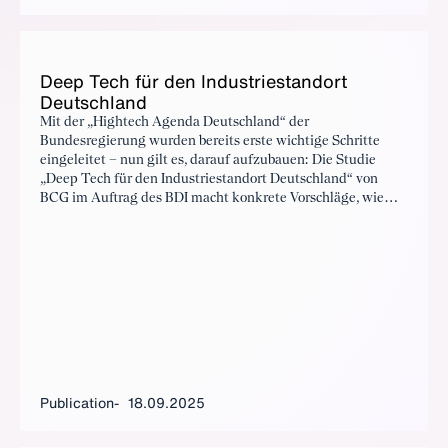
Deep Tech für den In­dus­tri­e­s­tandort
Deutsch­land
Mit der „Hightech Agenda Deutschland“ der
Bundesregierung wurden bereits erste wichtige Schritte
eingeleitet – nun gilt es, darauf aufzubauen: Die Studie
„Deep Tech für den Industriestandort Deutschland“ von
BCG im Auftrag des BDI macht konkrete Vorschläge, wie
Erfolge in KI, KI-basierter Robotik, Quantentechnologien
sowie mRNA-Medikamenten und Zell- und Gentherapien
erreichbar sind – und formuliert klare Erwartungen an die
Bundesregierung. Nur Politik, Wirtschaft und Wissenschaft
gemeinsam können die Voraussetzungen dafür schaffen,
dass wir Champions in Zukunftstechnologien entwickeln,
Wertschöpfung in strategischen Deep-Tech-Bereichen
erzielen und führende Industrienation bleiben.
Publication
18.09.2025