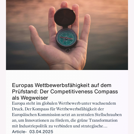
Eu­ropas Wet­tbe­werb­s­fähigkeit auf dem
Prüf­s­tand: Der Com­pet­i­tive­ness Com­pass
als Weg­weis­er
Europa steht im globalen Wettbewerb unter wachsendem
Druck. Der Kompass für Wettbewerbsfähigkeit der
Europäischen Kommission setzt an zentralen Stellschrauben
an, um Innovationen zu fördern, die grüne Transformation
mit Industriepolitik zu verbinden und strategische
Article
03.04.2025
Abhängigkeiten zu reduzieren. Wir unterstützen diesen