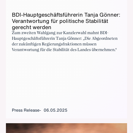
BDI-Haupt­geschäfts­führerin Tan­ja Gön­ner:
Ve­r­ant­wor­tung für poli­tis­che Sta­bil­ität
gerecht wer­den
Zum zweiten Wahlgang zur Kanzlerwahl mahnt BDI-
Hauptgeschäftsführerin Tanja Gönner: „Die Abgeordneten
der zukünftigen Regierungsfraktionen müssen
Verantwortung für die Stabilität des Landes übernehmen.“
Press Release
06.05.2025