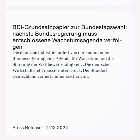
Kurs und betonen zugleich: Entscheidend ist eine
ambitionierte Umsetzung, die die wirtschaftlichen
Rahmenbedingungen deutlich verbessert und die
Wettbewerbsfähigkeit deutscher und europäischer
BDI-Grund­satz­pa­pi­er zur Bun­destagswahl:
Unternehmen nachhaltig stärkt.
näch­ste Bun­desregierung muss
entschlossene Wach­s­tum­sagen­da ver­fol­
gen
Die deutsche Industrie fordert von der kommenden
Bundesregierung eine Agenda für Wachstum und die
Stärkung der Wettbewerbsfähigkeit. „Die deutsche
Wirtschaft steht massiv unter Druck. Der Standort
Deutschland verliert immer rascher an
Wettbewerbsfähigkeit, weil strukturelle Reformen zu lange
versäumt wurden. Die nächste Bundesregierung muss das
Ruder herumreißen“, sagte BDI-Präsident Siegfried
Russwurm.
Press Release
17.12.2024