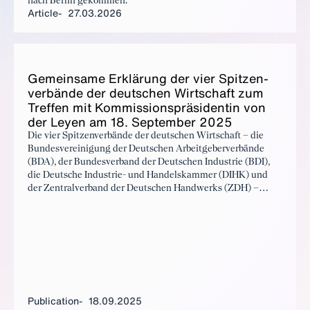
nach Berlin gekommen.
Article
27.03.2026
Gemein­same Erk­lärung der vi­er Spitzen­
ver­bände der deutschen Wirtschaft zum
Tr­e­f­fen mit Kom­mis­sion­spräsi­dentin von
der Leyen am 18. Sep­tem­ber 2025
Die vier Spitzenverbände der deutschen Wirtschaft – die
Bundesvereinigung der Deutschen Arbeitgeberverbände
(BDA), der Bundesverband der Deutschen Industrie (BDI),
die Deutsche Industrie- und Handelskammer (DIHK) und
der Zentralverband der Deutschen Handwerks (ZDH) –
veröffentlichen eine gemeinsame Erklärung anlässlich des
Spitzengesprächs mit der Präsidentin der Europäischen
Kommission, Ursula von der Leyen, am 18. September 2025.
Publication
18.09.2025