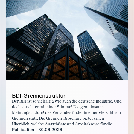
BDI-Gremien­struk­tur
Der BDI ist so vielfältig wie auch die deutsche Industrie. Und
doch spricht er mit einer Stimme! Die gemeinsame
Meinungsbildung des Verbandes findet in einer Vielzahl von
Gremien statt. Die Gremien-Broschüre bietet einen
Überblick, welche Ausschüsse und Arbeitskreise für die
Publication
30.06.2026
Positionierung des BDI verantwortlich sind und welche