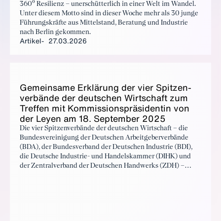
360° Resilienz – unerschütterlich in einer Welt im Wandel.
Unter diesem Motto sind in dieser Woche mehr als 30 junge
Führungskräfte aus Mittelstand, Beratung und Industrie
nach Berlin gekommen.
Artikel
27.03.2026
Ge­mein­sa­me Er­klä­rung der vier Spit­zen­
ver­bän­de der deut­schen Wirt­schaft zum
Tref­fen mit Kom­mis­si­ons­prä­si­den­tin von
der Ley­en am 18. Sep­tem­ber 2025
Die vier Spitzenverbände der deutschen Wirtschaft – die
Bundesvereinigung der Deutschen Arbeitgeberverbände
(BDA), der Bundesverband der Deutschen Industrie (BDI),
die Deutsche Industrie- und Handelskammer (DIHK) und
der Zentralverband der Deutschen Handwerks (ZDH) –
veröffentlichen eine gemeinsame Erklärung anlässlich des
Spitzengesprächs mit der Präsidentin der Europäischen
Kommission, Ursula von der Leyen, am 18. September 2025.