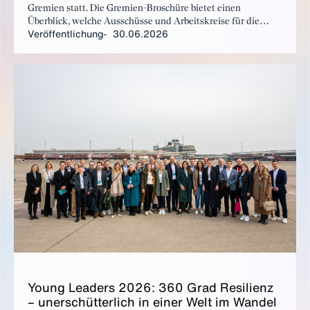
Gremien statt. Die Gremien-Broschüre bietet einen
Überblick, welche Ausschüsse und Arbeitskreise für die
Veröffentlichung
30.06.2026
Positionierung des BDI verantwortlich sind und welche
Themen dort ganz konkret bearbeitet werden.
Young Lea­ders 2026: 360 Grad Re­si­li­enz
– un­er­schüt­ter­lich in ei­ner Welt im Wan­del