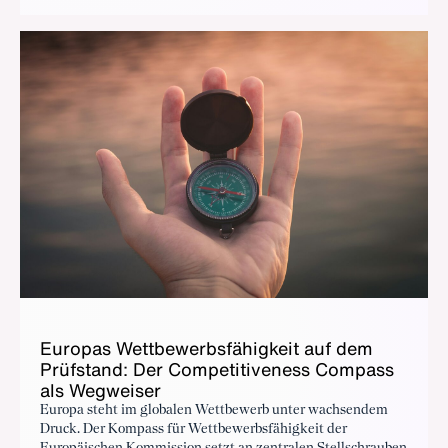
Eu­ro­pas Wett­be­werbs­fä­hig­keit auf dem
Prüf­stand: Der Com­pe­ti­ti­ve­ness Com­pass
als Weg­wei­ser
Europa steht im globalen Wettbewerb unter wachsendem
Druck. Der Kompass für Wettbewerbsfähigkeit der