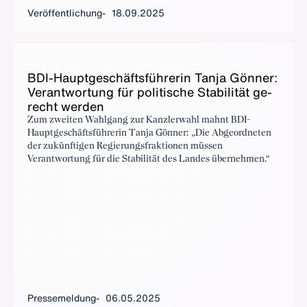
Veröffentlichung
18.09.2025
BDI-Haupt­ge­schäfts­füh­re­rin Tan­ja Gön­ner:
Ver­ant­wor­tung für po­li­ti­sche Sta­bi­li­tät ge­
recht wer­den
Zum zweiten Wahlgang zur Kanzlerwahl mahnt BDI-
Hauptgeschäftsführerin Tanja Gönner: „Die Abgeordneten
der zukünftigen Regierungsfraktionen müssen
Verantwortung für die Stabilität des Landes übernehmen.“
Pressemeldung
06.05.2025