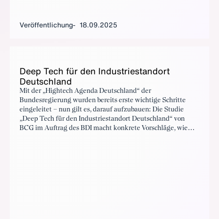
Veröffentlichung
18.09.2025
Deep Tech für den In­dus­trie­stand­ort
Deutsch­land
Mit der „Hightech Agenda Deutschland“ der
Bundesregierung wurden bereits erste wichtige Schritte
eingeleitet – nun gilt es, darauf aufzubauen: Die Studie
„Deep Tech für den Industriestandort Deutschland“ von
BCG im Auftrag des BDI macht konkrete Vorschläge, wie
Erfolge in KI, KI-basierter Robotik, Quantentechnologien
sowie mRNA-Medikamenten und Zell- und Gentherapien
erreichbar sind – und formuliert klare Erwartungen an die
Bundesregierung. Nur Politik, Wirtschaft und Wissenschaft
gemeinsam können die Voraussetzungen dafür schaffen,
dass wir Champions in Zukunftstechnologien entwickeln,
Wertschöpfung in strategischen Deep-Tech-Bereichen
erzielen und führende Industrienation bleiben.