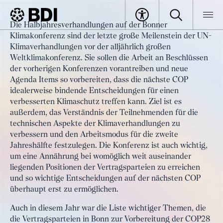
Artikel
Die Halbjahresverhandlungen auf der Bonner
Internationale Klimapolitik:
Klimakonferenz sind der letzte große Meilenstein der UN-
BDI
Artikel
Verhandlungen verlaufen
Klimaverhandlungen vor der alljährlich großen
Weltklimakonferenz. Sie sollen die Arbeit an Beschlüssen
ernüchternd
der vorherigen Konferenzen vorantreiben und neue
Agenda Items so vorbereiten, dass die nächste COP
idealerweise bindende Entscheidungen für einen
verbesserten Klimaschutz treffen kann. Ziel ist es
außerdem, das Verständnis der Teilnehmenden für die
technischen Aspekte der Klimaverhandlungen zu
verbessern und den Arbeitsmodus für die zweite
Jahreshälfte festzulegen. Die Konferenz ist auch wichtig,
um eine Annährung bei womöglich weit auseinander
liegenden Positionen der Vertragsparteien zu erreichen
und so wichtige Entscheidungen auf der nächsten COP
überhaupt erst zu ermöglichen.
Auch in diesem Jahr war die Liste wichtiger Themen, die
die Vertragsparteien in Bonn zur Vorbereitung der COP28