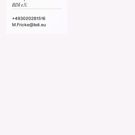
BDI e.V.
+493020281516
M.Fricke@bdi.eu