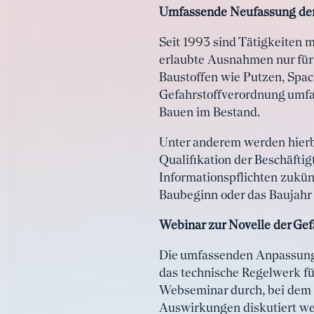
Umfassende Neufassung de
Seit 1993 sind Tätigkeiten 
erlaubte Ausnahmen nur für 
Baustoffen wie Putzen, Spac
Gefahrstoffverordnung umfas
Bauen im Bestand.
Unter anderem werden hierbe
Qualifikation der Beschäft
Informationspflichten zukün
Baubeginn oder das Baujahr 
Webinar zur Novelle der Ge
Die umfassenden Anpassunge
das technische Regelwerk f
Webseminar durch, bei dem 
Auswirkungen diskutiert we