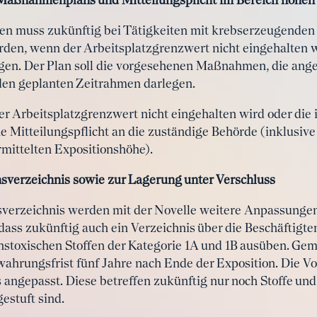
s Maßnahmenplans und Mitteilungsplicht im Bereich hohen
 muss zukünftig bei Tätigkeiten mit krebserzeugenden 
en, wenn der Arbeitsplatzgrenzwert nicht eingehalten wi
iegen. Der Plan soll die vorgesehenen Maßnahmen, die ang
en geplanten Zeitrahmen darlegen.
der Arbeitsplatzgrenzwert nicht eingehalten wird oder die
ine Mitteilungspflicht an die zuständige Behörde (inklusi
ittelten Expositionshöhe).
verzeichnis sowie zur Lagerung unter Verschluss
nsverzeichnis werden mit der Novelle weitere Anpassunge
dass zukünftig auch ein Verzeichnis über die Beschäftigt
nstoxischen Stoffen der Kategorie 1A und 1B ausüben. G
ewahrungsfrist fünf Jahre nach Ende der Exposition. Die 
 angepasst. Diese betreffen zukünftig nur noch Stoffe und
gestuft sind.