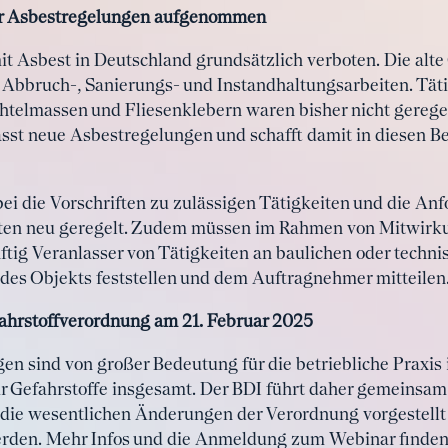
r Asbestregelungen aufgenommen
mit Asbest in Deutschland grundsätzlich verboten. Die alt
Abbruch-, Sanierungs- und Instandhaltungsarbeiten. Täti
htelmassen und Fliesenklebern waren bisher nicht geregel
st neue Asbestregelungen und schafft damit in diesen B
i die Vorschriften zu zulässigen Tätigkeiten und die An
igten neu geregelt. Zudem müssen im Rahmen von Mitwirk
ftig Veranlasser von Tätigkeiten an baulichen oder techn
des Objekts feststellen und dem Auftragnehmer mitteilen
fahrstoffverordnung am 21. Februar 2025
n sind von großer Bedeutung für die betriebliche Praxi
ür Gefahrstoffe insgesamt. Der BDI führt daher gemeinsa
die wesentlichen Änderungen der Verordnung vorgestellt
rden. Mehr Infos und die Anmeldung zum Webinar finden 