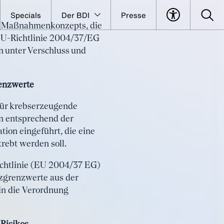
Specials
Der BDI
Presse
en Maßnahmenkonzepts, die
fentlicht
EU-Richtlinie 2004/37/EG
 unter Verschluss und
renzwerte
für krebserzeugende
n entsprechend der
ion eingeführt, die eine
rebt werden soll.
chtlinie (EU 2004/37 EG)
zgrenzwerte aus der
in die Verordnung