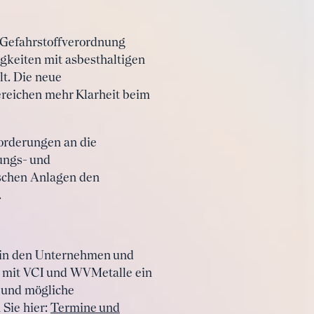
e Gefahrstoffverordnung
gkeiten mit asbesthaltigen
t. Die neue
ereichen mehr Klarheit beim
forderungen an die
ungs- und
ischen Anlagen den
.
s in den Unternehmen und
m mit VCI und WVMetalle ein
 und mögliche
Sie hier:
Termine und