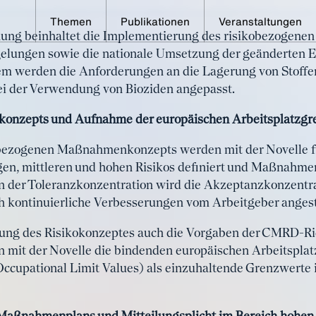
Themen
Publikationen
Veranstaltungen
nung beinhaltet die Implementierung des risikobezogen
hrstoffverordnung veröf
elungen sowie die nationale Umsetzung der geänderten 
m werden die Anforderungen an die Lagerung von Stoffen
aft getreten
i der Verwendung von Bioziden angepasst.
konzepts und Aufnahme der europäischen Arbeitsplatzg
obezogenen Maßnahmenkonzepts werden mit der Novelle 
gen, mittleren und hohen Risikos definiert und Maßnahme
n der Toleranzkonzentration wird die Akzeptanzkonzentrat
ch kontinuierliche Verbesserungen vom Arbeitgeber angest
ung des Risikokonzeptes auch die Vorgaben der CMRD-Ri
 mit der Novelle die bindenden europäischen Arbeitsplat
Occupational Limit Values) als einzuhaltende Grenzwerte 