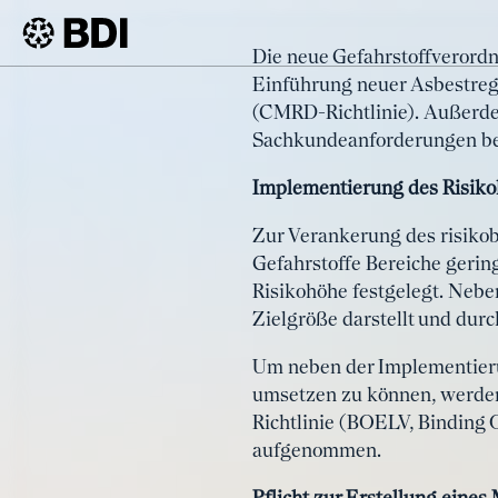
Artikel
Die neue Gefahrstoffverord
Neue Gefa
Einführung neuer Asbestreg
BDI
Artikel
(CMRD-Richtlinie). Außerde
und in Kr
Sachkundeanforderungen be
Implementierung des Risiko
Zur Verankerung des risik
Gefahrstoffe Bereiche gerin
Risikohöhe festgelegt. Nebe
Zielgröße darstellt und dur
Um neben der Implementier
umsetzen zu können, werden
Richtlinie (BOELV, Binding 
aufgenommen.