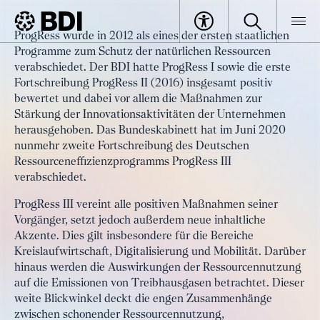
Artikel
ProgRess wurde in 2012 als eines der ersten staatlichen
Deutsches
Programme zum Schutz der natürlichen Ressourcen
BDI
Artikel
Ressourceneffizienzprogramm
verabschiedet. Der BDI hatte ProgRess I sowie die erste
Fortschreibung ProgRess II (2016) insgesamt positiv
setzt neue Akzente
bewertet und dabei vor allem die Maßnahmen zur
Stärkung der Innovationsaktivitäten der Unternehmen
herausgehoben. Das Bundeskabinett hat im Juni 2020
nunmehr zweite Fortschreibung des Deutschen
Ressourceneffizienzprogramms ProgRess III
verabschiedet.
ProgRess III vereint alle positiven Maßnahmen seiner
Vorgänger, setzt jedoch außerdem neue inhaltliche
Akzente. Dies gilt insbesondere für die Bereiche
Kreislaufwirtschaft, Digitalisierung und Mobilität. Darüber
hinaus werden die Auswirkungen der Ressourcennutzung
auf die Emissionen von Treibhausgasen betrachtet. Dieser
weite Blickwinkel deckt die engen Zusammenhänge
zwischen schonender Ressourcennutzung,