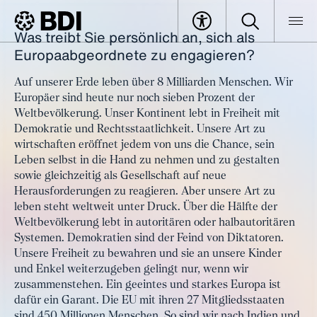
Was treibt Sie persönlich an, sich als
Artikel
Oliver Schenk, MdEP: "Wir
Europaabgeordnete zu engagieren?
BDI
Artikel
brauchen ein Umsteuern in der
Auf unserer Erde leben über 8 Milliarden Menschen. Wir
Politik"
Europäer sind heute nur noch sieben Prozent der
Weltbevölkerung. Unser Kontinent lebt in Freiheit mit
Demokratie und Rechtsstaatlichkeit. Unsere Art zu
wirtschaften eröffnet jedem von uns die Chance, sein
Leben selbst in die Hand zu nehmen und zu gestalten
sowie gleichzeitig als Gesellschaft auf neue
Herausforderungen zu reagieren. Aber unsere Art zu
leben steht weltweit unter Druck. Über die Hälfte der
Weltbevölkerung lebt in autoritären oder halbautoritären
Systemen. Demokratien sind der Feind von Diktatoren.
Unsere Freiheit zu bewahren und sie an unsere Kinder
und Enkel weiterzugeben gelingt nur, wenn wir
zusammenstehen. Ein geeintes und starkes Europa ist
dafür ein Garant. Die EU mit ihren 27 Mitgliedsstaaten
sind 450 Millionen Menschen. So sind wir nach Indien und