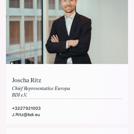
Joscha Ritz
Chief Representative Europa
BDI e.V.
+3227921003
J.Ritz@bdi.eu