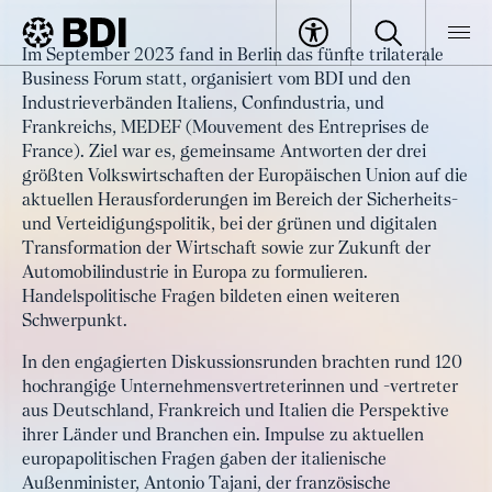
Artikel
Im September 2023 fand in Berlin das fünfte trilaterale
Trilaterale Kooperation: Die
Business Forum statt, organisiert vom BDI und den
BDI
Artikel
europäische Einheit und
Industrieverbänden Italiens, Confindustria, und
Frankreichs, MEDEF (Mouvement des Entreprises de
Wettbewerbsfähigkeit stärken
France). Ziel war es, gemeinsame Antworten der drei
größten Volkswirtschaften der Europäischen Union auf die
aktuellen Herausforderungen im Bereich der Sicherheits-
und Verteidigungspolitik, bei der grünen und digitalen
Transformation der Wirtschaft sowie zur Zukunft der
Automobilindustrie in Europa zu formulieren.
Handelspolitische Fragen bildeten einen weiteren
Schwerpunkt.
In den engagierten Diskussionsrunden brachten rund 120
hochrangige Unternehmensvertreterinnen und -vertreter
aus Deutschland, Frankreich und Italien die Perspektive
ihrer Länder und Branchen ein. Impulse zu aktuellen
europapolitischen Fragen gaben der italienische
Außenminister, Antonio Tajani, der französische