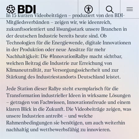
Artikel
In 15 kurzen Videobeiträgen – produziert von den BDI-
#InnovationRallye: Eine Reise
Mitgliedsverbänden – zeigen wir, wie ideenreich,
BDI
Artikel
durch die deutsche Industrie
zukunftsorientiert und lösungsstark unsere Branchen in
der deutschen Industrie bereits heute sind. Ob
Technologien für die Energiewende, digitale Innovationen
in der Produktion oder neue Ansätze für mehr
Nachhaltigkeit: Die #InnovationRallye macht sichtbar,
welchen Beitrag die Industrie zur Erreichung von
Klimaneutralität, zur Versorgungssicherheit und zur
Stärkung des Industriestandorts Deutschland leistet.
Jede Station dieser Rallye steht exemplarisch für die
Transformation industrieller Ideen in wirksame Lösungen
– getragen von Fachwissen, Innovationsfreude und einem
klaren Blick in die Zukunft. Die Videobeiträge zeigen, was
unsere Industrien antreibt – und welche
Rahmenbedingungen sie benötigen, um auch weiterhin
nachhaltig und wettbewerbsfähig zu innovieren.