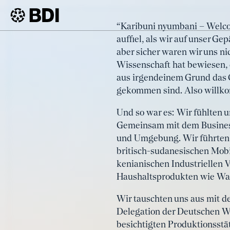
Artikel
“Karibuni nyumbani – Welco
Karibuni
auffiel, als wir auf unser G
BDI
Artikel
aber sicher waren wir uns ni
Wissenschaft hat bewiesen, 
aus irgendeinem Grund das G
gekommen sind. Also willk
Und so war es: Wir fühlten 
Gemeinsam mit dem Business
und Umgebung. Wir führten 
britisch-sudanesischen Mobi
kenianischen Industriellen 
Haushaltsprodukten wie Was
Wir tauschten uns aus mit 
Delegation der Deutschen Wi
besichtigten Produktionsstät