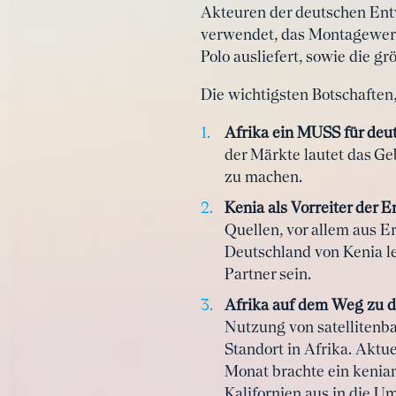
Akteuren der deutschen Ent
verwendet, das Montagewer
Polo ausliefert, sowie die g
Die wichtigsten Botschafte
Afrika ein MUSS
für de
der Märkte lautet das Ge
zu machen.
Kenia als Vorreiter der 
Quellen, vor allem aus E
Deutschland von Kenia le
Partner sein.
Afrika auf dem Weg zu d
Nutzung von satelliten
Standort in Afrika. Aktu
Monat brachte ein keni
Kalifornien aus in die 