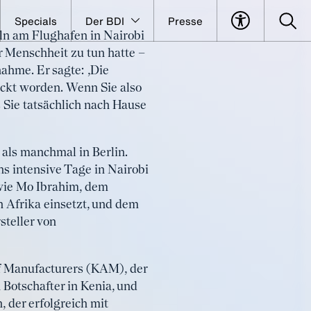
Specials
Der BDI
Presse
ln am Flughafen in Nairobi
 zuhause
r Menschheit zu tun hatte –
nahme. Er sagte: ‚Die
eckt worden. Wenn Sie also
 Sie tatsächlich nach Hause
 als manchmal in Berlin.
 intensive Tage in Nairobi
wie Mo Ibrahim, dem
 Afrika einsetzt, und dem
steller von
f Manufacturers (KAM), der
Botschafter in Kenia, und
, der erfolgreich mit