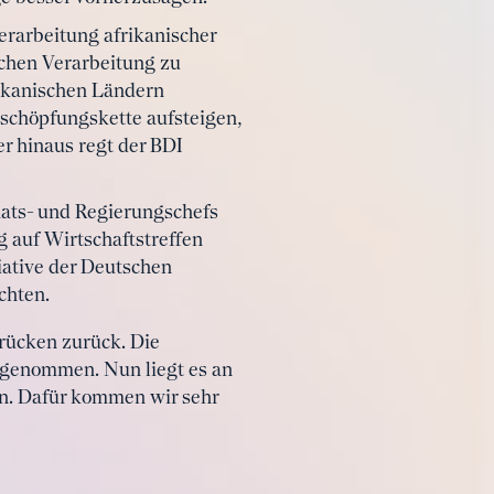
erarbeitung afrikanischer
schen Verarbeitung zu
rikanischen Ländern
tschöpfungskette aufsteigen,
r hinaus regt der BDI
aats- und Regierungschefs
ug auf Wirtschaftstreffen
iative der Deutschen
chten.
rücken zurück. Die
rgenommen. Nun liegt es an
en. Dafür kommen wir sehr