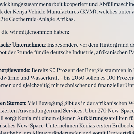
wicklungszusammenarbeit kooperiert und Abfüllmaschine
k der Kenya Vehicle Manufactures (KVM), welches unter
rößte Geothermie-Anlage Afrikas.
n, die wir mitgenommen haben:
utsche Unternehmen:
Insbesondere vor dem Hintergrund de
bot der Stunde für die deutsche Industrie, afrikanischen 
Energiewende
: Bereits 93 Prozent der Energie stammen in
rdwärme und Wasserkraft - bis 2030 sollen es 100 Prozent
rnen und gleichzeitig mit technischer und finanzieller Unt
en Sternen:
Viel Bewegung gibt es in der afrikanischen W
basierten Anwendungen und Services. Über 270 New-Spac
ell sorgt Kenia mit einem eigenen Aufklärungssatelliten fü
anisches New-Space-Unternehmen Kenias ersten Erdbeoba
Umlaufbahn, um Klimaveränderungen und somit Ernteerträg