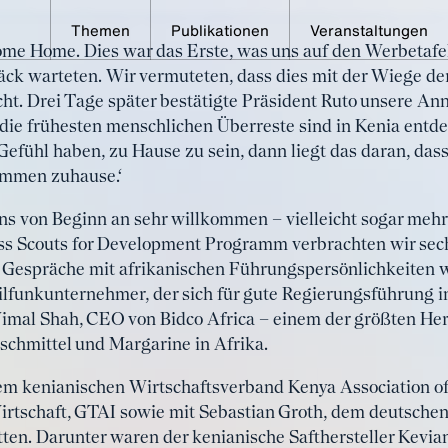
Themen
Publikationen
Veranstaltungen
me Home. Dies war das Erste, was uns auf den Werbetafe
 nyumbani – willkommen
epäck warteten. Wir vermuteten, dass dies mit der Wiege de
cht. Drei Tage später bestätigte Präsident Ruto unsere An
die frühesten menschlichen Überreste sind in Kenia entd
efühl haben, zu Hause zu sein, dann liegt das daran, dass
ommen zuhause.‘
uns von Beginn an sehr willkommen – vielleicht sogar mehr
 Scouts for Development Programm verbrachten wir sechs
Gespräche mit afrikanischen Führungspersönlichkeiten 
lfunkunternehmer, der sich für gute Regierungsführung in
Vimal Shah, CEO von Bidco Africa – einem der größten Her
chmittel und Margarine in Afrika.
dem kenianischen Wirtschaftsverband Kenya Association o
rtschaft, GTAI sowie mit Sebastian Groth, dem deutschen 
ten. Darunter waren der kenianische Safthersteller Kevian