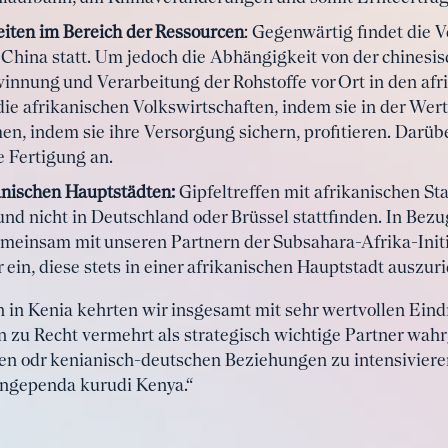
iten im Bereich der Ressourcen
: Gegenwärtig findet die V
n China statt. Um jedoch die Abhängigkeit von der chinesi
innung und Verarbeitung der Rohstoffe vor Ort in den af
ie afrikanischen Volkswirtschaften, indem sie in der Wer
, indem sie ihre Versorgung sichern, profitieren. Darübe
le Fertigung an.
anischen Hauptstädten:
Gipfeltreffen mit afrikanischen St
 und nicht in Deutschland oder Brüssel stattfinden. In Bez
emeinsam mit unseren Partnern der Subsahara-Afrika-Init
ein, diese stets in einer afrikanischen Hauptstadt auszuri
 in Kenia kehrten wir insgesamt mit sehr wertvollen Eind
 zu Recht vermehrt als strategisch wichtige Partner wah
hen odr kenianisch-deutschen Beziehungen zu intensivier
ingependa kurudi Kenya.“