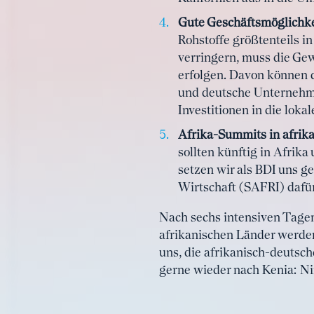
Gute Geschäftsmöglichke
Rohstoffe größtenteils i
verringern, muss die Gew
erfolgen. Davon können d
und deutsche Unternehmen
Investitionen in die loka
Afrika-Summits in afrik
sollten künftig in Afrika
setzen wir als BDI uns g
Wirtschaft (SAFRI) dafür 
Nach sechs intensiven Tagen
afrikanischen Länder werden
uns, die afrikanisch-deutsc
gerne wieder nach Kenia: N