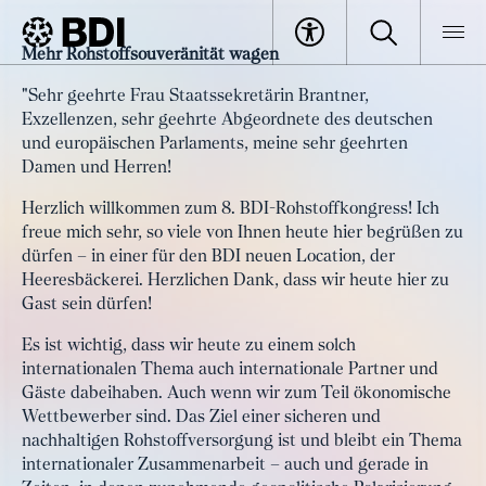
Artikel
Mehr Rohstoffsouveränität wagen
Rohstoffkongress: Mehr
BDI
Artikel
"Sehr geehrte Frau Staatssekretärin Brantner,
Rohstoffsouveränität wagen – wie
Exzellenzen, sehr geehrte Abgeordnete des deutschen
wird unsere Versorgung
und europäischen Parlaments, meine sehr geehrten
resilienter?
Damen und Herren!
Herzlich willkommen zum 8. BDI-Rohstoffkongress! Ich
freue mich sehr, so viele von Ihnen heute hier begrüßen zu
dürfen – in einer für den BDI neuen Location, der
Heeresbäckerei. Herzlichen Dank, dass wir heute hier zu
Gast sein dürfen!
Es ist wichtig, dass wir heute zu einem solch
internationalen Thema auch internationale Partner und
Gäste dabeihaben. Auch wenn wir zum Teil ökonomische
Wettbewerber sind. Das Ziel einer sicheren und
nachhaltigen Rohstoffversorgung ist und bleibt ein Thema
internationaler Zusammenarbeit – auch und gerade in