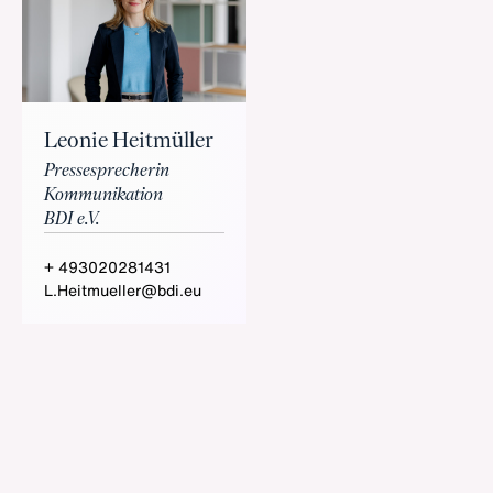
Leonie Heitmüller
Pressesprecherin
Kommunikation
BDI e.V.
+ 493020281431
L.Heitmueller@bdi.eu