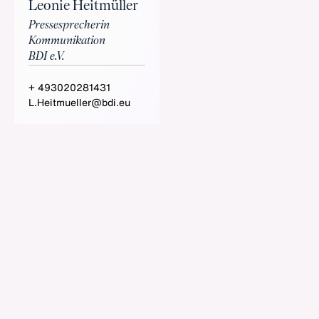
Leonie Heitmüller
Pressesprecherin
Kommunikation
BDI e.V.
+ 493020281431
L.Heitmueller@bdi.eu