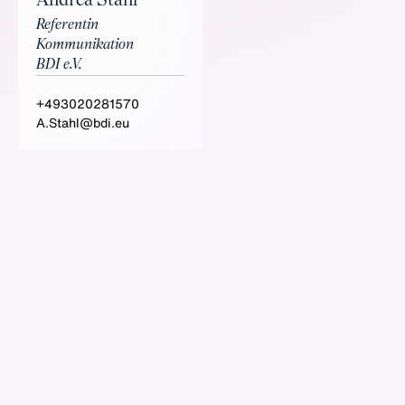
Andrea Stahl
Referentin
Kommunikation
BDI e.V.
+493020281570
A.Stahl@bdi.eu