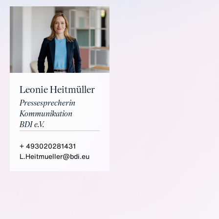
Leonie Heitmüller
Pressesprecherin
Kommunikation
BDI e.V.
+ 493020281431
L.Heitmueller@bdi.eu