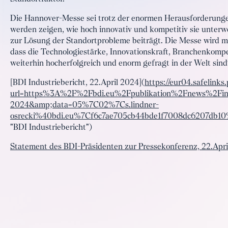
Die Hannover-Messe sei trotz der enormen Herausforderungen
werden zeigen, wie hoch innovativ und kompetitiv sie unterw
zur Lösung der Standortprobleme beiträgt. Die Messe wird 
dass die Technologiestärke, Innovationskraft, Branchenkom
weiterhin hocherfolgreich und enorm gefragt in der Welt sind“
[BDI Industriebericht, 22.April 2024](
https://eur04.safelinks
url=https%3A%2F%2Fbdi.eu%2Fpublikation%2Fnews%2Findus
2024&amp;data=05%7C02%7Cs.lindner-
osrecki%40bdi.eu%7Cf6c7ae705cb44bde1f7008dc6207
"BDI Industriebericht")
Statement des BDI-Präsidenten zur Pressekonferenz, 22.Apr