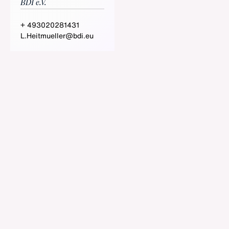
BDI e.V.
+ 493020281431
L.Heitmueller@bdi.eu