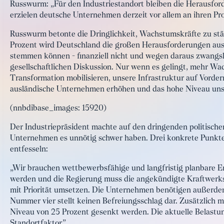
Russwurm: „Für den Industriestandort bleiben die Herausfor
erzielen deutsche Unternehmen derzeit vor allem an ihren Pr
Russwurm betonte die Dringlichkeit, Wachstumskräfte zu s
Prozent wird Deutschland die großen Herausforderungen aus
stemmen können - finanziell nicht und wegen daraus zwangslä
gesellschaftlichen Diskussion. Nur wenn es gelingt, mehr W
Transformation mobilisieren, unsere Infrastruktur auf Vorder
ausländische Unternehmen erhöhen und das hohe Niveau unse
(nnbdibase_images: 15920)
Der Industriepräsident machte auf den dringenden politisc
Unternehmen es unnötig schwer haben. Drei konkrete Punkt
entfesseln:
„Wir brauchen wettbewerbsfähige und langfristig planbare E
werden und die Regierung muss die angekündigte Kraftwerkss
mit Priorität umsetzen. Die Unternehmen benötigen außerde
Nummer vier stellt keinen Befreiungsschlag dar. Zusätzlich
Niveau von 25 Prozent gesenkt werden. Die aktuelle Belastu
Standortfaktor.”