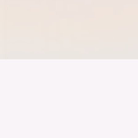
Der Bundesver
Deutschen Ind
Über uns
Publikationen
Themen
Veranstaltungen
Specials