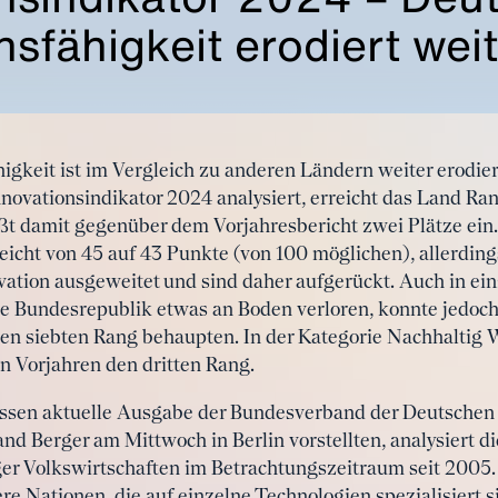
nsfähigkeit erodiert wei
igkeit ist im Vergleich zu anderen Ländern weiter erodier
nnovationsindikator 2024 analysiert, erreicht das Land Ran
ßt damit gegenüber dem Vorjahresbericht zwei Plätze ein.
eicht von 45 auf 43 Punkte (von 100 möglichen), allerdin
tion ausgeweitet und sind daher aufgerückt. Auch in ei
ie Bundesrepublik etwas an Boden verloren, konnte jedoch
en siebten Rang behaupten. In der Kategorie Nachhaltig W
n Vorjahren den dritten Rang.
essen aktuelle Ausgabe der Bundesverband der Deutschen 
 Berger am Mittwoch in Berlin vorstellten, analysiert d
ger Volkswirtschaften im Betrachtungszeitraum seit 2005
re Nationen, die auf einzelne Technologien spezialisiert si