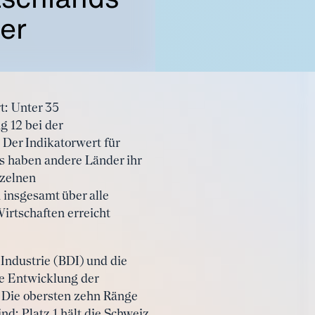
ter
t: Unter 35
g 12 bei der
 Der Indikatorwert für
gs haben andere Länder ihr
nzelnen
 insgesamt über alle
irtschaften erreicht
Industrie (BDI) und die
ie Entwicklung der
. Die obersten zehn Ränge
nd: Platz 1 hält die Schweiz,