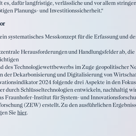
ilt es, dafür langfristige, verlässliche und vor allem str
igen Planungs- und Investitionssicherheit.“
or
t ein systematisches Messkonzept für die Erfassung und de
t zentrale Herausforderungen und Handlungsfelder ab, di
ichtigen
d des Technologiewettbewerbs im Zuge geopolitischer N
 der Dekarbonisierung und Digitalisierung von Wirtschaf
vationsindikator 2024 folgende drei Aspekte in den Fokus
er durch Schlüsseltechnologien entwickeln, nachhaltig wi
 Fraunhofer-Institut für System- und Innovationsforsch
forschung (ZEW) erstellt. Zu den ausführlichen Ergebnis
gen Sie
hier
.