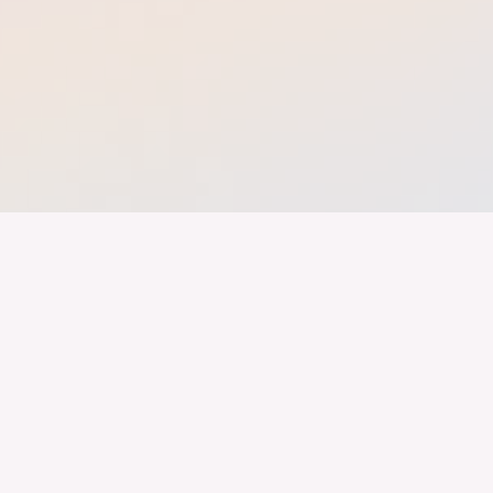
band der
Wir arbeiten daran, dass Deutschla
gelingt nur mit einer Industrie, die
ustrie
Branchen, Sektoren und Grenzen h
Karriere
Mitglieder
Landesvertretungen
Netzwerk