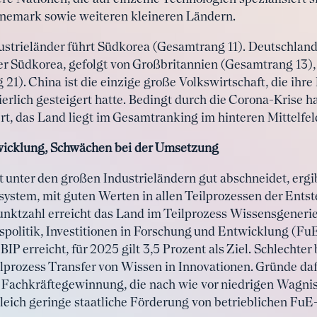
änemark sowie weiteren kleineren Ländern.
ustrieländer führt Südkorea (Gesamtrang 11). Deutschland
ter Südkorea, gefolgt von Großbritannien (Gesamtrang 13
1). China ist die einzige große Volkswirtschaft, die ihre
erlich gesteigert hatte. Bedingt durch die Corona-Krise h
rt, das Land liegt im Gesamtranking im hinteren Mittelfeld
wicklung, Schwächen bei der Umsetzung
unter den großen Industrieländern gut abschneidet, ergi
system, mit guten Werten in allen Teilprozessen der Ent
unktzahl erreicht das Land im Teilprozess Wissensgenerie
politik, Investitionen in Forschung und Entwicklung (Fu
BIP erreicht, für 2025 gilt 3,5 Prozent als Ziel. Schlechte
prozess Transfer von Wissen in Innovationen. Gründe daf
r Fachkräftegewinnung, die nach wie vor niedrigen Wagnis
leich geringe staatliche Förderung von betrieblichen FuE-