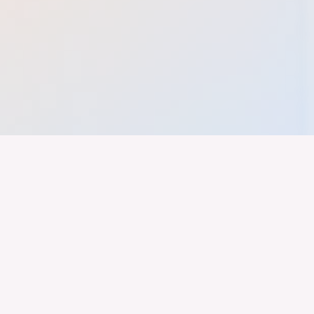
nd ein Industrieland, Exportland und Innovationsland bleibt. Dies
 alles auf Kooperation setzt. Wer führen will, muss verbinden – über
inweg.
Newsletter
Impressum
LinkedIn
Datenschutz
Youtube
Marken Styleguide
Instagram