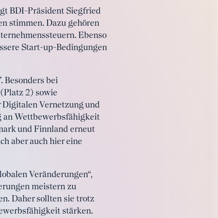
gt BDI-Präsident Siegfried
en stimmen. Dazu gehören
Unternehmenssteuern. Ebenso
essere Start-up-Bedingungen
7. Besonders bei
 (Platz 2) sowie
r Digitalen Vernetzung und
ig an Wettbewerbsfähigkeit
emark und Finnland erneut
ch aber auch hier eine
globalen Veränderungen“,
derungen meistern zu
 Daher sollten sie trotz
ewerbsfähigkeit stärken.