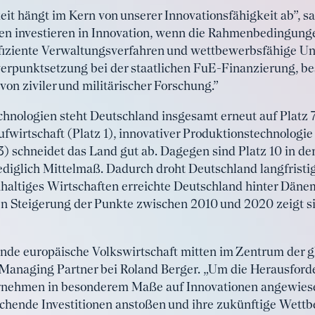
t hängt im Kern von unserer Innovationsfähigkeit ab”, sa
n investieren in Innovation, wenn die Rahmenbedingung
effiziente Verwaltungsverfahren und wettbewerbsfähige 
werpunktsetzung bei der staatlichen FuE-Finanzierung, b
on ziviler und militärischer Forschung.”
chnologien steht Deutschland insgesamt erneut auf Platz 
ufwirtschaft (Platz 1), innovativer Produktionstechnologie
3) schneidet das Land gut ab. Dagegen sind Platz 10 in de
 lediglich Mittelmaß. Dadurch droht Deutschland langfrist
hhaltiges Wirtschaften erreichte Deutschland hinter Dän
hen Steigerung der Punkte zwischen 2010 und 2020 zeigt si
ende europäische Volkswirtschaft mitten im Zentrum der 
l Managing Partner bei Roland Berger. „Um die Herausfor
rnehmen in besonderem Maße auf Innovationen angewiesen.
echende Investitionen anstoßen und ihre zukünftige Wettb