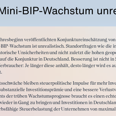
Mini-BIP-Wachstum unre
Jahresbeginn veröffentlichten Konjunktureinschätzung von 
-BIP-Wachstum ist unrealistisch. Standortfragen wie die i
torische Unsicherheiten und nicht zuletzt die hohen geo
uf die Konjunktur in Deutschland. Besserung ist nicht in
braucher: Je länger diese anhält, desto länger wird es au
t.
ftsschwäche bleiben steuerpolitische Impulse für mehr Inv
 substanzielle Investitionsprämie und eine bessere Verlu
hts der trüben Wachstumsprognose braucht es einen echte
 wieder in Gang zu bringen und Investitionen in Deutschla
erbsfähige Steuerbelastung der Unternehmen von maximal 