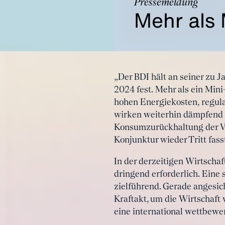
Pressemeldung
Mehr als 
„Der BDI hält an seiner zu 
2024 fest. Mehr als ein Mini
hohen Energiekosten, regula
wirken weiterhin dämpfend a
Konsumzurückhaltung der Ver
Konjunktur wieder Tritt fass
In der derzeitigen Wirtscha
dringend erforderlich. Eine
zielführend. Gerade angesic
Kraftakt, um die Wirtschaft
eine international wettbew