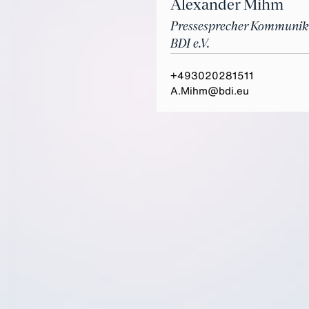
Alexander Mihm
Pressesprecher Kommunik
BDI e.V.
+493020281511
A.Mihm@bdi.eu