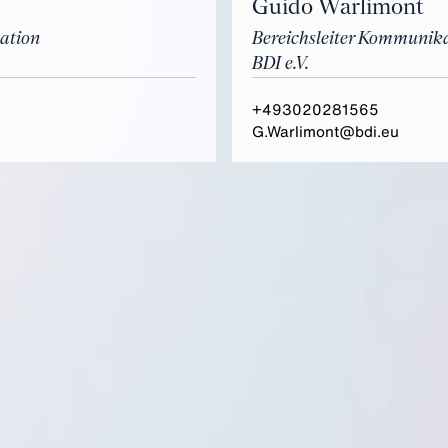
Guido Warlimont
ation
Bereichsleiter Kommunik
BDI e.V.
+493020281565
G.Warlimont@bdi.eu