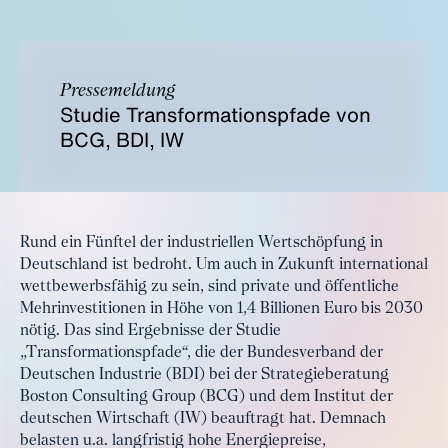
Pressemeldung
Studie Transformationspfade von
BCG, BDI, IW
Rund ein Fünftel der industriellen Wertschöpfung in
Deutschland ist bedroht. Um auch in Zukunft international
wettbewerbsfähig zu sein, sind private und öffentliche
Mehrinvestitionen in Höhe von 1,4 Billionen Euro bis 2030
nötig. Das sind Ergebnisse der Studie
„Transformationspfade“, die der Bundesverband der
Deutschen Industrie (BDI) bei der Strategieberatung
Boston Consulting Group (BCG) und dem Institut der
deutschen Wirtschaft (IW) beauftragt hat. Demnach
belasten u.a. langfristig hohe Energiepreise,