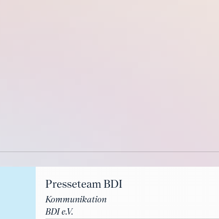
Presseteam BDI
Kommunikation
BDI e.V.